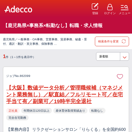
登録
ログイン
メニュー
【鹿児島県×事務系×転勤なし】転職・求人情報
鹿児島県／一般事務・OA事務、営業事務、貿易事務、秘書・受
検索条件を変更
付、通訳・翻訳・英文事務、保険事務 …
1
件（1～1件を表示中）
ジョブNo.862099
【大阪】数値データ分析／管理職候補（マネジメ
ント業務無し）／駅直結／フルリモート可／在宅
手当て有／副業可／19時半完全退社
正社員
年間休日120日以上
産休育休取得実績あり
転勤なし
完全在宅勤務
【業務内容】 リラクゼーションサロン「りらくる」を全国約600