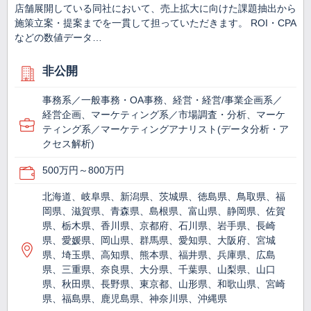
店舗展開している同社において、売上拡大に向けた課題抽出から
施策立案・提案までを一貫して担っていただきます。 ROI・CPA
などの数値データ…
非公開
事務系／一般事務・OA事務、経営・経営/事業企画系／
経営企画、マーケティング系／市場調査・分析、マーケ
ティング系／マーケティングアナリスト(データ分析・ア
クセス解析)
500万円～800万円
北海道、岐阜県、新潟県、茨城県、徳島県、鳥取県、福
岡県、滋賀県、青森県、島根県、富山県、静岡県、佐賀
県、栃木県、香川県、京都府、石川県、岩手県、長崎
県、愛媛県、岡山県、群馬県、愛知県、大阪府、宮城
県、埼玉県、高知県、熊本県、福井県、兵庫県、広島
県、三重県、奈良県、大分県、千葉県、山梨県、山口
県、秋田県、長野県、東京都、山形県、和歌山県、宮崎
県、福島県、鹿児島県、神奈川県、沖縄県