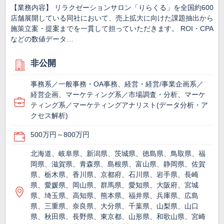
【業務内容】 リラクゼーションサロン「りらくる」を全国約600
店舗展開している同社において、売上拡大に向けた課題抽出から
施策立案・提案までを一貫して担っていただきます。 ROI・CPA
などの数値データ…
非公開
事務系／一般事務・OA事務、経営・経営/事業企画系／
経営企画、マーケティング系／市場調査・分析、マーケ
ティング系／マーケティングアナリスト(データ分析・ア
クセス解析)
500万円～800万円
北海道、岐阜県、新潟県、茨城県、徳島県、鳥取県、福
岡県、滋賀県、青森県、島根県、富山県、静岡県、佐賀
県、栃木県、香川県、京都府、石川県、岩手県、長崎
県、愛媛県、岡山県、群馬県、愛知県、大阪府、宮城
県、埼玉県、高知県、熊本県、福井県、兵庫県、広島
県、三重県、奈良県、大分県、千葉県、山梨県、山口
県、秋田県、長野県、東京都、山形県、和歌山県、宮崎