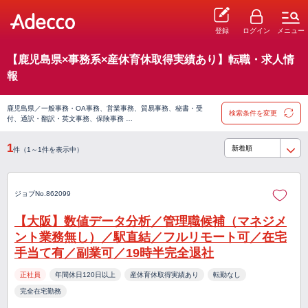
登録
ログイン
メニュー
【鹿児島県×事務系×産休育休取得実績あり】転職・求人情
報
鹿児島県／一般事務・OA事務、営業事務、貿易事務、秘書・受
検索条件を変更
付、通訳・翻訳・英文事務、保険事務 …
1
件（1～1件を表示中）
ジョブNo.862099
【大阪】数値データ分析／管理職候補（マネジメ
ント業務無し）／駅直結／フルリモート可／在宅
手当て有／副業可／19時半完全退社
正社員
年間休日120日以上
産休育休取得実績あり
転勤なし
完全在宅勤務