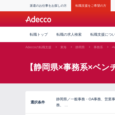
派遣のお仕事をお探しの方
転職支援をご希望の方
転職トップ
転職の求人検索
転職支援につ
Adeccoの転職支援
東海
静岡県
事務系
ベ
【静岡県×事務系×ベン
静岡県／一般事務・OA事務、営業
選択条件
務、 …