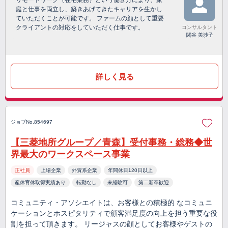
リモートワーク（在宅業務）という働き方により、家
庭と仕事を両立し、築きあげてきたキャリアを生かし
ていただくことが可能です。 ファームの顔として重要
クライアントの対応をしていただく仕事です。
コンサルタント
関谷 美沙子
詳しく見る
ジョブNo.854697
【三菱地所グループ／青森】受付事務・総務◆世
界最大のワークスペース事業
正社員
上場企業
外資系企業
年間休日120日以上
産休育休取得実績あり
転勤なし
未経験可
第二新卒歓迎
コミュニティ・アソシエイトは、お客様との積極的 なコミュニ
ケーションとホスピタリティで顧客満足度の向上を担う重要な役
割を担って頂きます。 リージャスの顔としてお客様やゲストの