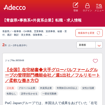
登録
ログイン
メニュー
【青森県×事務系×外資系企業】転職・求人情報
青森県／一般事務・OA事務、営業事務、貿易事務、秘書・受
検索条件を変更
付、通訳・翻訳・英文事務、保険事務、 …
2
件（1～2件を表示中）
ジョブNo.865648
【全国】在宅秘書◆大手グローバルファームグル
ープの管理部門機能会社／週1出社／フルリモート
／柔軟な働き方◎
正社員
グローバル企業
外資系企業
年間休日120日以上
女性が活躍
転勤なし
語学が生かせる
一部在宅勤務
PwC Japanグループでは、米国法人で成果をあげていた「在宅