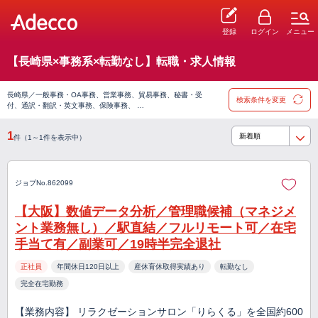
登録
ログイン
メニュー
【長崎県×事務系×転勤なし】転職・求人情報
長崎県／一般事務・OA事務、営業事務、貿易事務、秘書・受
検索条件を変更
付、通訳・翻訳・英文事務、保険事務、 …
1
件（1～1件を表示中）
ジョブNo.862099
【大阪】数値データ分析／管理職候補（マネジメ
ント業務無し）／駅直結／フルリモート可／在宅
手当て有／副業可／19時半完全退社
正社員
年間休日120日以上
産休育休取得実績あり
転勤なし
完全在宅勤務
【業務内容】 リラクゼーションサロン「りらくる」を全国約600