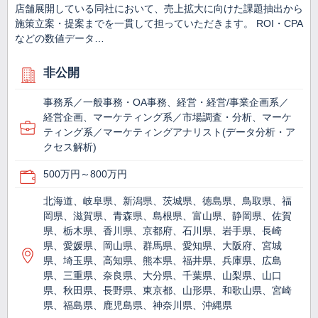
店舗展開している同社において、売上拡大に向けた課題抽出から
施策立案・提案までを一貫して担っていただきます。 ROI・CPA
などの数値データ…
非公開
事務系／一般事務・OA事務、経営・経営/事業企画系／
経営企画、マーケティング系／市場調査・分析、マーケ
ティング系／マーケティングアナリスト(データ分析・ア
クセス解析)
500万円～800万円
北海道、岐阜県、新潟県、茨城県、徳島県、鳥取県、福
岡県、滋賀県、青森県、島根県、富山県、静岡県、佐賀
県、栃木県、香川県、京都府、石川県、岩手県、長崎
県、愛媛県、岡山県、群馬県、愛知県、大阪府、宮城
県、埼玉県、高知県、熊本県、福井県、兵庫県、広島
県、三重県、奈良県、大分県、千葉県、山梨県、山口
県、秋田県、長野県、東京都、山形県、和歌山県、宮崎
県、福島県、鹿児島県、神奈川県、沖縄県