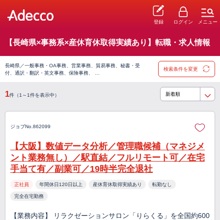
登録
ログイン
メニュー
【長崎県×事務系×産休育休取得実績あり】転職・求人情報
長崎県／一般事務・OA事務、営業事務、貿易事務、秘書・受
検索条件を変更
付、通訳・翻訳・英文事務、保険事務、 …
1
件（1～1件を表示中）
ジョブNo.862099
【大阪】数値データ分析／管理職候補（マネジメ
ント業務無し）／駅直結／フルリモート可／在宅
手当て有／副業可／19時半完全退社
正社員
年間休日120日以上
産休育休取得実績あり
転勤なし
完全在宅勤務
【業務内容】 リラクゼーションサロン「りらくる」を全国約600