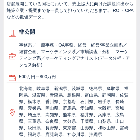
店舗展開している同社において、売上拡大に向けた課題抽出から
施策立案・提案までを一貫して担っていただきます。 ROI・CPA
などの数値データ…
非公開
事務系／一般事務・OA事務、経営・経営/事業企画系／
経営企画、マーケティング系／市場調査・分析、マーケ
ティング系／マーケティングアナリスト(データ分析・ア
クセス解析)
500万円～800万円
北海道、岐阜県、新潟県、茨城県、徳島県、鳥取県、福
岡県、滋賀県、青森県、島根県、富山県、静岡県、佐賀
県、栃木県、香川県、京都府、石川県、岩手県、長崎
県、愛媛県、岡山県、群馬県、愛知県、大阪府、宮城
県、埼玉県、高知県、熊本県、福井県、兵庫県、広島
県、三重県、奈良県、大分県、千葉県、山梨県、山口
県、秋田県、長野県、東京都、山形県、和歌山県、宮崎
県、福島県、鹿児島県、神奈川県、沖縄県