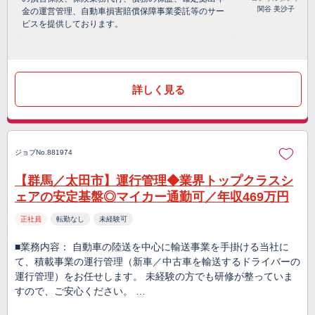
関谷 美沙子
金の運営管理、自動車損害賠償保障事業委託等のサー
ビスを提供しております。
詳しく見る
ジョブNo.881974
【群馬／太田市】運行管理◆業界トップクラスシ
ェアの安定基盤◎マイカー通勤可／年収469万円
正社員
転勤なし
未経験可
■業務内容： 自動車の陸送を中心に輸送事業を手掛ける当社に
て、積載事業の運行管理（新車／中古車を輸送するドライバーの
運行管理）をお任せします。 未経験の方でも研修が整っていま
すので、ご安心ください。 …