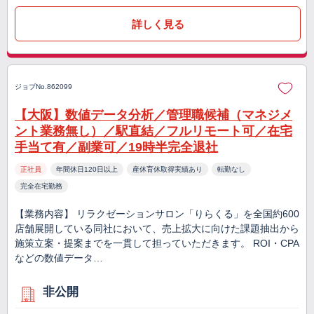
詳しく見る
ジョブNo.862099
【大阪】数値データ分析／管理職候補（マネジメ
ント業務無し）／駅直結／フルリモート可／在宅
手当て有／副業可／19時半完全退社
正社員
年間休日120日以上
産休育休取得実績あり
転勤なし
完全在宅勤務
【業務内容】 リラクゼーションサロン「りらくる」を全国約600
店舗展開している同社において、売上拡大に向けた課題抽出から
施策立案・提案までを一貫して担っていただきます。 ROI・CPA
などの数値データ…
非公開