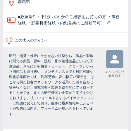
群馬県
■必須条件：下記いずれかのご経験をお持ちの方 ・事務
経験 ・顧客折衝経験（内勤営業のご経験尚可） ※…
この求人のポイント
研究・開発・検査に欠かせない試薬から、製品の製造
に関わる薬品・原料・洗剤・排水処理薬品といった工
業薬品、さらに分析機器・ビーカー、グローブといっ
た消耗品を取り扱い、メンテナンスまでも対応可能な
コンサルタント
島田 和子
理化学系商社です。約20万点に及ぶ幅広い商品と、そ
こから得た顧客のネットワークを活用した引き合わせ
等を行うなど、研究開発～製造を総合的にフォローす
ることができ、多くの研究機関や企業から支持を受け
ております。 主力フィールドとするバイオテクノロジ
ーは急激に変化しており、顧客に最新情報を伝えるべ
く顧客先に出向き、フォーラムや展示会を行っていま
す。