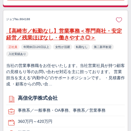
ジョブNo.864188
【高崎市／転勤なし】営業事務＜専門商社・安定
経営／残業ほぼなし・働きやすさ◎＞
正社員
年間休日120日以上
女性が活躍
転勤なし
第二新卒歓迎
入社実績あり
当社の営業事務職をお任せいたします。当社営業社員が持つ顧客
の見積もり等のお問い合わせ対応を主に担っております。 営業
担当を支える“内勤中心”のサポートポジションです。 ・見積書作
成 ・顧客からの問い合…
高信化学株式会社
事務系／一般事務・OA事務、事務系／営業事務
360万円～420万円