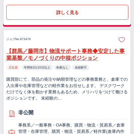
詳しく見る
ジョブNo.873476
【群馬／藤岡市】物流サポート事務◆安定した事
業基盤／モノづくりの中核ポジション
正社員
年間休日120日以上
転勤なし
未経験可
購買部にて、部品の発注や納期管理などの事務業務と、倉庫での
入出庫や在庫管理などの軽作業をお任せします。 デスクワーク
だけでなく体を動かす業務もあるため、メリハリをつけて働ける
ポジションです。 未経験の…
非公開
事務系／一般事務・OA事務、購買・物流・貿易系／倉庫
管理・在庫管理、購買・物流・貿易系／軽作業(倉庫内作