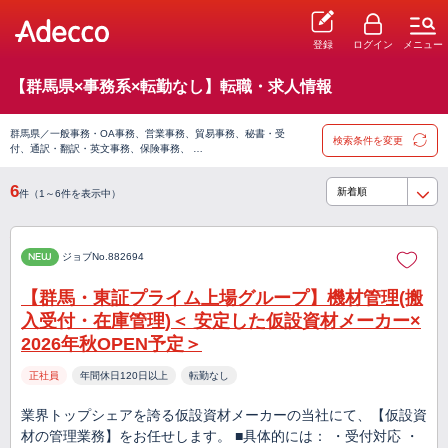
登録
ログイン
メニュー
【群馬県×事務系×転勤なし】転職・求人情報
群馬県／一般事務・OA事務、営業事務、貿易事務、秘書・受
検索条件を変更
付、通訳・翻訳・英文事務、保険事務、 …
6
件（1～6件を表示中）
NEW
ジョブNo.882694
【群馬・東証プライム上場グループ】機材管理(搬
入受付・在庫管理)＜ 安定した仮設資材メーカー×
2026年秋OPEN予定＞
正社員
年間休日120日以上
転勤なし
業界トップシェアを誇る仮設資材メーカーの当社にて、【仮設資
材の管理業務】をお任せします。 ■具体的には： ・受付対応 ・