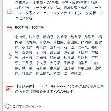
事務系／一般事務・OA事務、経営・経営/事業企画系／
経営企画、マーケティング系／市場調査・分析、マーケ
ティング系／マーケティングアナリスト(データ分析・ア
クセス解析)
500万円～800万円
北海道、岐阜県、新潟県、茨城県、徳島県、鳥取県、福
岡県、滋賀県、青森県、島根県、富山県、静岡県、佐賀
県、栃木県、香川県、京都府、石川県、岩手県、長崎
県、愛媛県、岡山県、群馬県、愛知県、大阪府、宮城
県、埼玉県、高知県、熊本県、福井県、兵庫県、広島
県、三重県、奈良県、大分県、千葉県、山梨県、山口
県、秋田県、長野県、東京都、山形県、和歌山県、宮崎
県、福島県、鹿児島県、神奈川県、沖縄県
【必須要件】 ・BIツール(Tableauなど)を業務で使⽤経験
のある方（施策を高速でPDCAを回す…
この求人のポイント