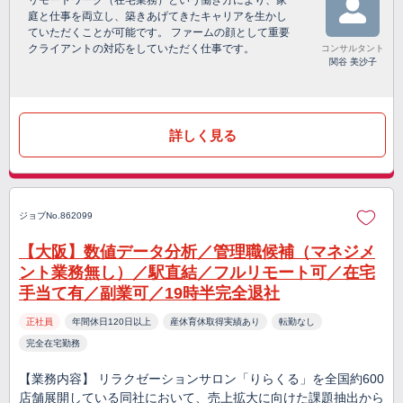
リモートワーク（在宅業務）という働き方により、家
庭と仕事を両立し、築きあげてきたキャリアを生かし
ていただくことが可能です。 ファームの顔として重要
クライアントの対応をしていただく仕事です。
コンサルタント
関谷 美沙子
詳しく見る
ジョブNo.862099
【大阪】数値データ分析／管理職候補（マネジメ
ント業務無し）／駅直結／フルリモート可／在宅
手当て有／副業可／19時半完全退社
正社員
年間休日120日以上
産休育休取得実績あり
転勤なし
完全在宅勤務
【業務内容】 リラクゼーションサロン「りらくる」を全国約600
店舗展開している同社において、売上拡大に向けた課題抽出から