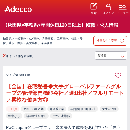
登録
ログイン
メニュー
【秋田県×事務系×年間休日120日以上】転職・求人情報
秋田県／一般事務・OA事務、営業事務、貿易事務、秘書・受
検索条件を変更
付、通訳・翻訳・英文事務、保険事務、 …
2
件（1～2件を表示中）
ジョブNo.865648
【全国】在宅秘書◆大手グローバルファームグル
ープの管理部門機能会社／週1出社／フルリモート
／柔軟な働き方◎
正社員
グローバル企業
外資系企業
年間休日120日以上
女性が活躍
転勤なし
語学が生かせる
一部在宅勤務
PwC Japanグループでは、米国法人で成果をあげていた「在宅