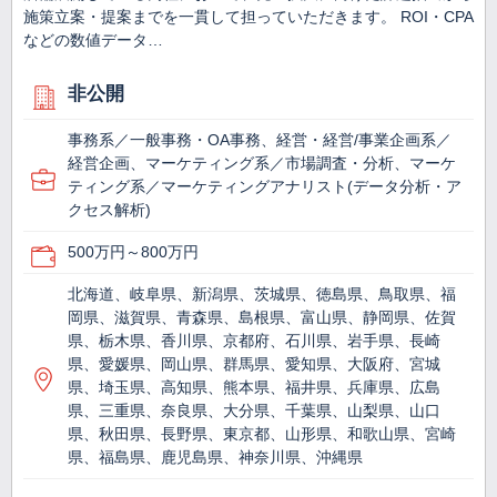
施策立案・提案までを一貫して担っていただきます。 ROI・CPA
などの数値データ…
非公開
事務系／一般事務・OA事務、経営・経営/事業企画系／
経営企画、マーケティング系／市場調査・分析、マーケ
ティング系／マーケティングアナリスト(データ分析・ア
クセス解析)
500万円～800万円
北海道、岐阜県、新潟県、茨城県、徳島県、鳥取県、福
岡県、滋賀県、青森県、島根県、富山県、静岡県、佐賀
県、栃木県、香川県、京都府、石川県、岩手県、長崎
県、愛媛県、岡山県、群馬県、愛知県、大阪府、宮城
県、埼玉県、高知県、熊本県、福井県、兵庫県、広島
県、三重県、奈良県、大分県、千葉県、山梨県、山口
県、秋田県、長野県、東京都、山形県、和歌山県、宮崎
県、福島県、鹿児島県、神奈川県、沖縄県