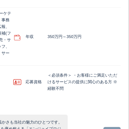
ーケテ
、事務
広報、
補(フ
年収
350万円～350万円
売・サ
ッフ、
・サー
＜必須条件＞ ・お客様にご満足いただ
応募資格
けるサービスの提供に関心のある方 ※
経験不問
温かさも当社の魅力のひとつです。
しを褒め称える「エンジョイプロジ