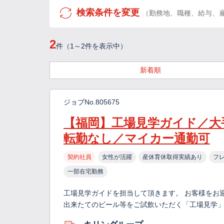
検索条件を変更
（勤務地、職種、給与、
2
件（1～2件を表示中）
新着順
ジョブNo.805675
【福岡】工場見学ガイド／大
転勤なし／マイカー通勤可
契約社員
女性が活躍
産休育休取得実績あり
フ
一部在宅勤務
工場見学ガイドを担当して頂きます。 お客様をお
出来たてのビール等をご試飲いただく「工場見学