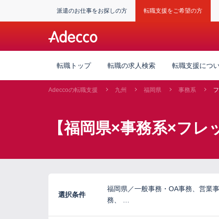
派遣のお仕事をお探しの方
転職支援をご希望の方
転職トップ
転職の求人検索
転職支援につ
Adeccoの転職支援
九州
福岡県
事務系
フ
【福岡県×事務系×フレ
福岡県／一般事務・OA事務、営業
選択条件
務、 …