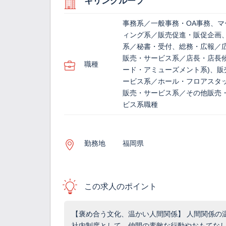
キリングループ
事務系／一般事務・OA事務、マ
ィング系／販売促進・販促企画
系／秘書・受付、総務・広報／
販売・サービス系／店長・店長候
職種
ード・アミューズメント系)、販
ービス系／ホール・フロアスタ
販売・サービス系／その他販売
ビス系職種
勤務地
福岡県
この求人のポイント
【褒め合う文化、温かい人間関係】 人間関係の
社内制度として、仲間の素敵な行動やおもてな