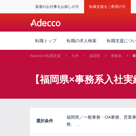
派遣のお仕事をお探しの方
転職支援をご希望の方
転職トップ
転職の求人検索
転職支援につ
Adeccoの転職支援
九州
福岡県
事務系
事
【福岡県×事務系入社実
福岡県／一般事務・OA事務、営業
選択条件
務、 …