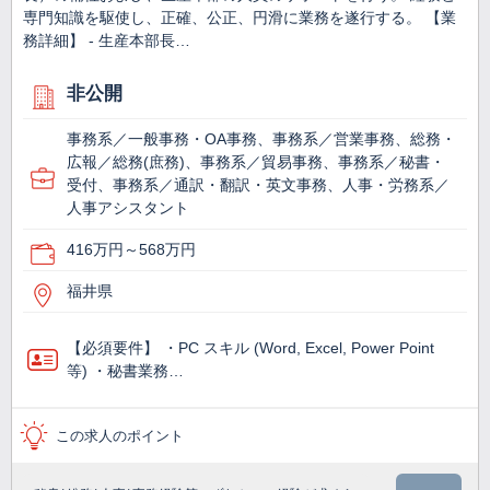
専門知識を駆使し、正確、公正、円滑に業務を遂行する。 【業
務詳細】 - 生産本部⾧…
非公開
事務系／一般事務・OA事務、事務系／営業事務、総務・
広報／総務(庶務)、事務系／貿易事務、事務系／秘書・
受付、事務系／通訳・翻訳・英文事務、人事・労務系／
人事アシスタント
416万円～568万円
福井県
【必須要件】 ・PC スキル (Word, Excel, Power Point
等) ・秘書業務…
この求人のポイント