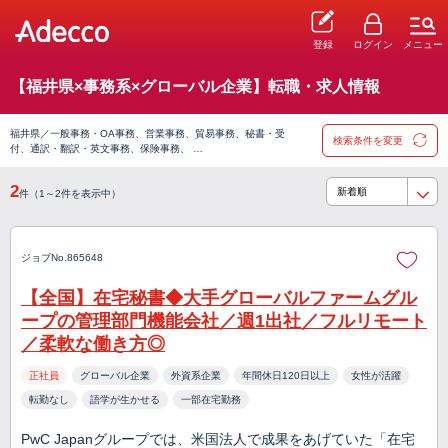
登録
ログイン
メニュー
【福井県×事務系×グローバル企業】転職・求人情報
福井県／一般事務・OA事務、営業事務、貿易事務、秘書・受
検索条件を変更
付、通訳・翻訳・英文事務、保険事務、 …
2
件（1～2件を表示中）
ジョブNo.865648
【全国】在宅秘書◆大手グローバルファームグル
ープの管理部門機能会社／週1出社／フルリモート
／柔軟な働き方◎
正社員
グローバル企業
外資系企業
年間休日120日以上
女性が活躍
転勤なし
語学が生かせる
一部在宅勤務
PwC Japanグループでは、米国法人で成果をあげていた「在宅