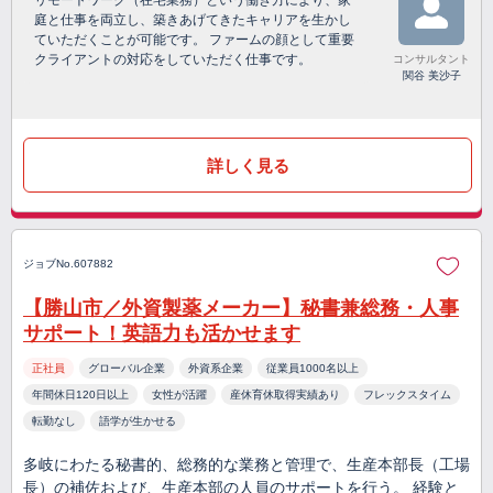
リモートワーク（在宅業務）という働き方により、家
庭と仕事を両立し、築きあげてきたキャリアを生かし
ていただくことが可能です。 ファームの顔として重要
クライアントの対応をしていただく仕事です。
コンサルタント
関谷 美沙子
詳しく見る
ジョブNo.607882
【勝山市／外資製薬メーカー】秘書兼総務・人事
サポート！英語力も活かせます
正社員
グローバル企業
外資系企業
従業員1000名以上
年間休日120日以上
女性が活躍
産休育休取得実績あり
フレックスタイム
転勤なし
語学が生かせる
多岐にわたる秘書的、総務的な業務と管理で、生産本部⾧（工場
長）の補佐および、生産本部の人員のサポートを行う。 経験と