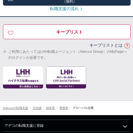
（無料）
転職支援の流れ
キープリスト
キープリストとは
※
ご利用にあたってはLHH転職エージェント（Adecco Group）のMyPageへ
のログインが必要です。
Adeccoの転職支援
北信越
福井県
事務系
グローバル企業
アデコの転職支援に登録