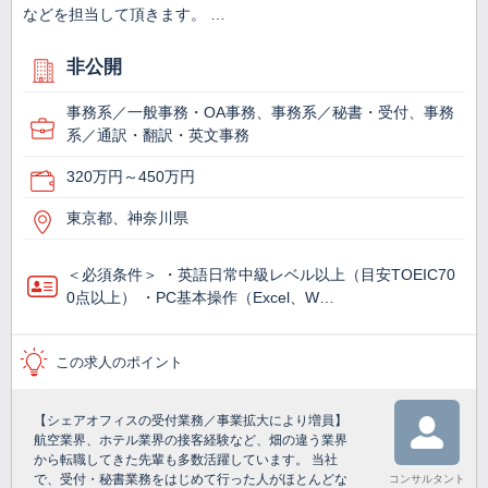
などを担当して頂きます。 …
非公開
事務系／一般事務・OA事務、事務系／秘書・受付、事務
系／通訳・翻訳・英文事務
320万円～450万円
東京都、神奈川県
＜必須条件＞ ・英語日常中級レベル以上（目安TOEIC70
0点以上） ・PC基本操作（Excel、W…
この求人のポイント
【シェアオフィスの受付業務／事業拡大により増員】
航空業界、ホテル業界の接客経験など、畑の違う業界
から転職してきた先輩も多数活躍しています。 当社
で、受付・秘書業務をはじめて行った人がほとんどな
コンサルタント