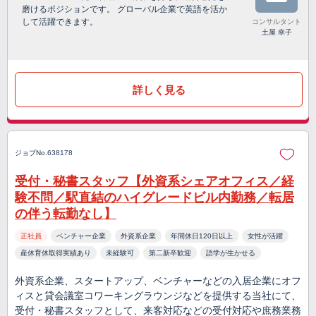
磨けるポジションです。 グローバル企業で英語を活か
して活躍できます。
コンサルタント
土屋 幸子
詳しく見る
ジョブNo.638178
受付・秘書スタッフ【外資系シェアオフィス／経
験不問／駅直結のハイグレードビル内勤務／転居
の伴う転勤なし】
正社員
ベンチャー企業
外資系企業
年間休日120日以上
女性が活躍
産休育休取得実績あり
未経験可
第二新卒歓迎
語学が生かせる
外資系企業、スタートアップ、ベンチャーなどの入居企業にオフ
ィスと貸会議室コワーキングラウンジなどを提供する当社にて、
受付・秘書スタッフとして、来客対応などの受付対応や庶務業務