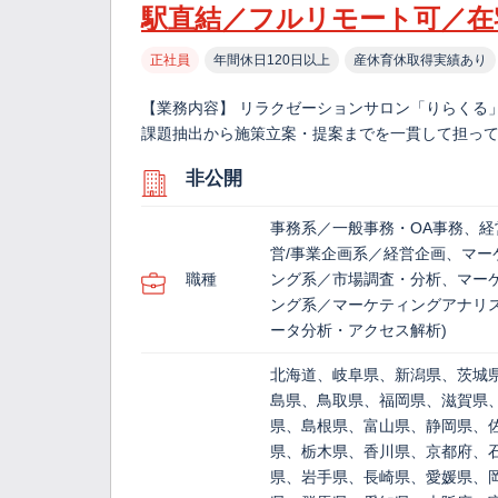
駅直結／フルリモート可／在
正社員
年間休日120日以上
産休育休取得実績あり
【業務内容】 リラクゼーションサロン「りらくる
課題抽出から施策立案・提案までを一貫して担ってい
非公開
事務系／一般事務・OA事務、経
営/事業企画系／経営企画、マー
職種
ング系／市場調査・分析、マー
ング系／マーケティングアナリス
ータ分析・アクセス解析)
北海道、岐阜県、新潟県、茨城
島県、鳥取県、福岡県、滋賀県
県、島根県、富山県、静岡県、
県、栃木県、香川県、京都府、
県、岩手県、長崎県、愛媛県、