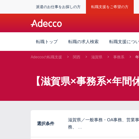
派遣のお仕事をお探しの方
転職支援をご希望の方
転職トップ
転職の求人検索
転職支援につ
Adeccoの転職支援
関西
滋賀県
事務系
年
【滋賀県×事務系×年間
滋賀県／一般事務・OA事務、営業
選択条件
務、 …