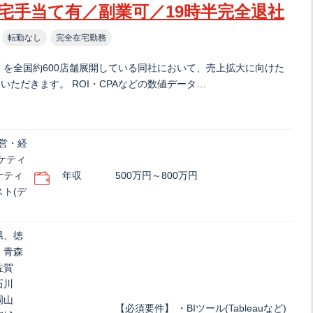
宅手当て有／副業可／19時半完全退社
転勤なし
完全在宅勤務
」を全国約600店舗展開している同社において、売上拡大に向けた
ただきます。 ROI・CPAなどの数値データ…
営・経
ケティ
ケティ
年収
500万円～800万円
ト(デ
県、徳
、青森
佐賀
石川
岡山
【必須要件】 ・BIツール(Tableauなど)