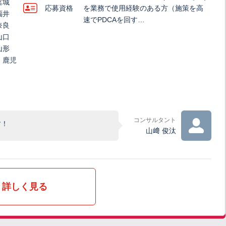
宮城
応募資格
を業務で使⽤経験のある方（施策を高
福井
速でPDCAを回す…
奈良
山口
山形
、鹿児
コンサルタント
す！
山﨑 俊汰
詳しく見る