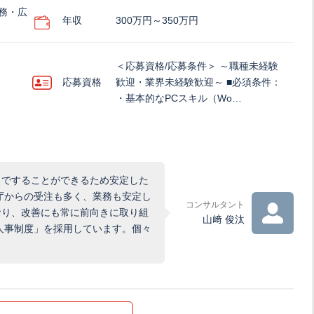
務・広
年収
300万円～350万円
＜応募資格/応募条件＞ ～職種未経験
応募資格
歓迎・業界未経験歓迎～ ■必須条件：
・基本的なPCスキル（Wo…
まですることができるため安定した
庁からの受注も多く、業務も安定し
コンサルタント
おり、改善にも常に前向きに取り組
山﨑 俊汰
人事制度」を採用しています。個々
。