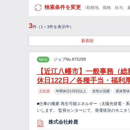
検索条件を変更
（勤務地、職種、給与、
3
件（1～3件を表示中）
新着順
ジョブNo.875299
NEW
【近江八幡市】一般事務（総
休日122日／各種手当・福利
正社員
年間休日120日以上
女性が活躍
産休育休
■仕事の概要 再生可能エネルギー（太陽光発電・
いします。 監視センターにて、発電状況のモニタ
株式会社鈴鹿