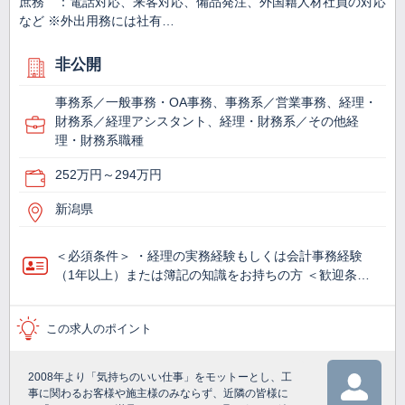
庶務 ：電話対応、来客対応、備品発注、外国籍人材社員の対応
など ※外出用務には社有…
非公開
事務系／一般事務・OA事務、事務系／営業事務、経理・
財務系／経理アシスタント、経理・財務系／その他経
理・財務系職種
252万円～294万円
新潟県
＜必須条件＞ ・経理の実務経験もしくは会計事務経験
（1年以上）または簿記の知識をお持ちの方 ＜歓迎条…
この求人のポイント
2008年より「気持ちのいい仕事」をモットーとし、工
事に関わるお客様や施主様のみならず、近隣の皆様に