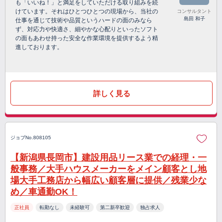
も「いいね！」と満足をしていただける取り組みを続
けています。それはひとつひとつの現場から、当社の
コンサルタント
島田 和子
仕事を通じて技術や品質というハードの面のみなら
ず、対応力や快適さ、細やかな心配りといったソフト
の面もあわせ持った安全な作業環境を提供するよう精
進しております。
詳しく見る
ジョブNo.808105
【新潟県長岡市】建設用品リース業での経理・一
般事務／大手ハウスメーカーをメイン顧客とし地
場大手工務店から幅広い顧客層に提供／残業少な
め／車通勤OK！
正社員
転勤なし
未経験可
第二新卒歓迎
独占求人