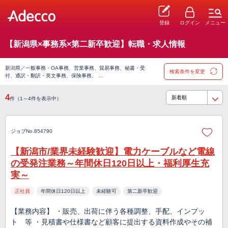
登録
ログイン
メニュー
【新潟県×事務系×第二新卒歓迎】転職・求人情報
新潟県／一般事務・OA事務、営業事務、貿易事務、秘書・受
検索条件を変更
付、通訳・翻訳・英文事務、保険事務、 …
4
件（1～4件を表示中）
ジョブNo.854790
【新潟市/業界未経験歓迎】電力ケーブルなど電線
の受発注業務～年間休日120日以上・福利厚生充
実～
正社員
年間休日120日以上
未経験可
第二新卒歓迎
【業務内容】 ・販売、出荷に伴う各種調整、手配、インプッ
ト 等 ・見積書や仕様書など顧客に提出する資料作成やその補