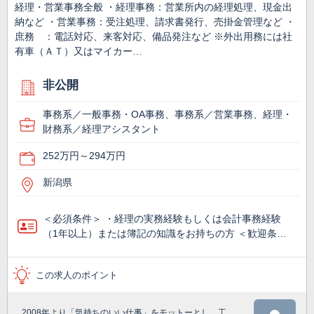
経理・営業事務全般 ・経理事務：営業所内の経理処理、現金出
納など ・営業事務：受注処理、請求書発行、売掛金管理など ・
庶務 ：電話対応、来客対応、備品発注など ※外出用務には社
有車（ＡＴ）又はマイカー…
非公開
事務系／一般事務・OA事務、事務系／営業事務、経理・
財務系／経理アシスタント
252万円～294万円
新潟県
＜必須条件＞ ・経理の実務経験もしくは会計事務経験
（1年以上）または簿記の知識をお持ちの方 ＜歓迎条…
この求人のポイント
2008年より「気持ちのいい仕事」をモットーとし、工