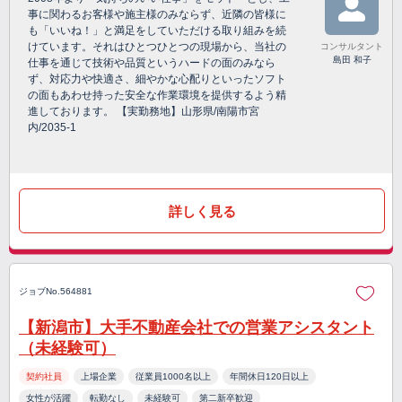
事に関わるお客様や施主様のみならず、近隣の皆様に
も「いいね！」と満足をしていただける取り組みを続
けています。それはひとつひとつの現場から、当社の
コンサルタント
島田 和子
仕事を通じて技術や品質というハードの面のみなら
ず、対応力や快適さ、細やかな心配りといったソフト
の面もあわせ持った安全な作業環境を提供するよう精
進しております。 【実勤務地】山形県/南陽市宮
内/2035-1
詳しく見る
ジョブNo.564881
【新潟市】大手不動産会社での営業アシスタント
（未経験可）
契約社員
上場企業
従業員1000名以上
年間休日120日以上
女性が活躍
転勤なし
未経験可
第二新卒歓迎