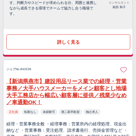
す。判断力やスピードが求められる分、周囲と連携し
コンサルタント
島田 和子
ながら成長できる環境でチームで協力し合う職場で
す。
詳しく見る
ジョブNo.843236
【新潟県燕市】建設用品リース業での経理・営業
事務／大手ハウスメーカーをメイン顧客とし地場
大手工務店から幅広い顧客層に提供／残業少なめ
／車通勤OK！
正社員
転勤なし
未経験可
第二新卒歓迎
独占求人
経理・営業事務全般 ・経理事務：営業所内の経理処理、現金出
納など ・営業事務：受注処理、請求書発行、売掛金管理など ・