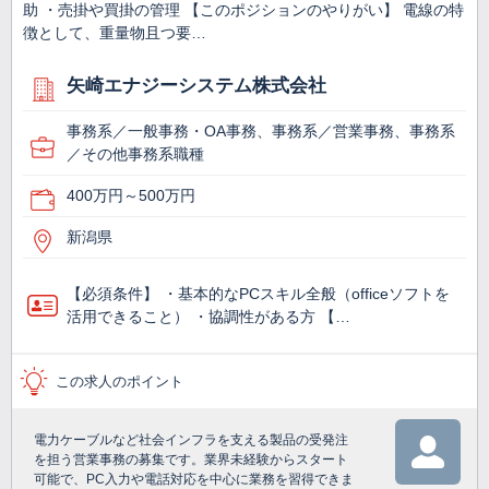
助 ・売掛や買掛の管理 【このポジションのやりがい】 電線の特
徴として、重量物且つ要…
矢崎エナジーシステム株式会社
事務系／一般事務・OA事務、事務系／営業事務、事務系
／その他事務系職種
400万円～500万円
新潟県
【必須条件】 ・基本的なPCスキル全般（officeソフトを
活用できること） ・協調性がある方 【…
この求人のポイント
電力ケーブルなど社会インフラを支える製品の受発注
を担う営業事務の募集です。業界未経験からスタート
可能で、PC入力や電話対応を中心に業務を習得できま