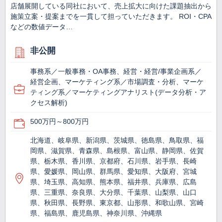
店舗展開している同社において、売上拡大に向けた課題抽出から
施策立案・提案までを一貫して担っていただきます。 ROI・CPA
などの数値データ…
非公開
事務系／一般事務・OA事務、経営・経営/事業企画系／
経営企画、マーケティング系／市場調査・分析、マーケ
ティング系／マーケティングアナリスト(データ分析・ア
クセス解析)
500万円～800万円
北海道、岐阜県、新潟県、茨城県、徳島県、鳥取県、福
岡県、滋賀県、青森県、島根県、富山県、静岡県、佐賀
県、栃木県、香川県、京都府、石川県、岩手県、長崎
県、愛媛県、岡山県、群馬県、愛知県、大阪府、宮城
県、埼玉県、高知県、熊本県、福井県、兵庫県、広島
県、三重県、奈良県、大分県、千葉県、山梨県、山口
県、秋田県、長野県、東京都、山形県、和歌山県、宮崎
県、福島県、鹿児島県、神奈川県、沖縄県