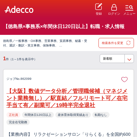
登録
ログイン
メニュー
【徳島県×事務系×年間休日120日以上】転職・求人情報
徳島県／一般事務・OA事務、営業事務、貿易事務、秘書・受
検索条件を変更
付、通訳・翻訳・英文事務、保険事務、 …
1
件（1～1件を表示中）
ジョブNo.862099
【大阪】数値データ分析／管理職候補（マネジメ
ント業務無し）／駅直結／フルリモート可／在宅
手当て有／副業可／19時半完全退社
正社員
年間休日120日以上
産休育休取得実績あり
転勤なし
完全在宅勤務
【業務内容】 リラクゼーションサロン「りらくる」を全国約600