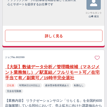
アフラックグループのお客様を商品を通して生涯の安
心とサポートを提供するお仕事です
コンサルタント
山﨑 俊汰
詳しく見る
ジョブNo.862099
【大阪】数値データ分析／管理職候補（マネジメ
ント業務無し）／駅直結／フルリモート可／在宅
手当て有／副業可／19時半完全退社
正社員
年間休日120日以上
産休育休取得実績あり
転勤なし
完全在宅勤務
【業務内容】 リラクゼーションサロン「りらくる」を全国約600
店舗展開している同社において、売上拡大に向けた課題抽出から