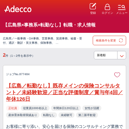
登録
ログイン
メニュー
【広島県×事務系×転勤なし】転職・求人情報
広島県／一般事務・OA事務、営業事務、貿易事務、秘書・受
検索条件を変更
付、通訳・翻訳・英文事務、保険事務、 …
2
件（1～2件を表示中）
ジョブNo.877484
【広島／転勤なし】既存メインの保険コンサルタ
ント／未経験歓迎／正当な評価制度／賞与年4回／
年休126日
正社員
従業員1000名以上
年間休日120日以上
女性が活躍
産休育休取得実績あり
転勤なし
未経験可
第二新卒歓迎
お客様に寄り添い、安心を届ける保険のコンサルティング業務で