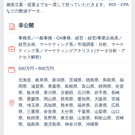
施策立案・提案までを一貫して担っていただきます。 ROI・CPA
などの数値データ…
非公開
事務系／一般事務・OA事務、経営・経営/事業企画系／
経営企画、マーケティング系／市場調査・分析、マーケ
ティング系／マーケティングアナリスト(データ分析・ア
クセス解析)
500万円～800万円
北海道、岐阜県、新潟県、茨城県、徳島県、鳥取県、福
岡県、滋賀県、青森県、島根県、富山県、静岡県、佐賀
県、栃木県、香川県、京都府、石川県、岩手県、長崎
県、愛媛県、岡山県、群馬県、愛知県、大阪府、宮城
県、埼玉県、高知県、熊本県、福井県、兵庫県、広島
県、三重県、奈良県、大分県、千葉県、山梨県、山口
県、秋田県、長野県、東京都、山形県、和歌山県、宮崎
県、福島県、鹿児島県、神奈川県、沖縄県