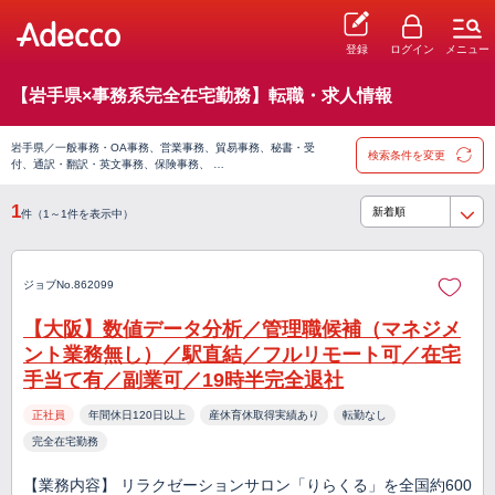
登録
ログイン
メニュー
【岩手県×事務系完全在宅勤務】転職・求人情報
岩手県／一般事務・OA事務、営業事務、貿易事務、秘書・受
検索条件を変更
付、通訳・翻訳・英文事務、保険事務、 …
1
件（1～1件を表示中）
ジョブNo.862099
【大阪】数値データ分析／管理職候補（マネジメ
ント業務無し）／駅直結／フルリモート可／在宅
手当て有／副業可／19時半完全退社
正社員
年間休日120日以上
産休育休取得実績あり
転勤なし
完全在宅勤務
【業務内容】 リラクゼーションサロン「りらくる」を全国約600