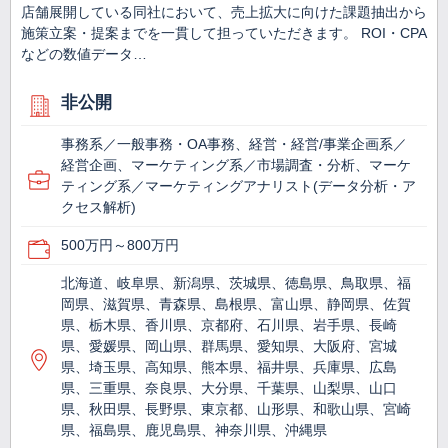
店舗展開している同社において、売上拡大に向けた課題抽出から
施策立案・提案までを一貫して担っていただきます。 ROI・CPA
などの数値データ…
非公開
事務系／一般事務・OA事務、経営・経営/事業企画系／
経営企画、マーケティング系／市場調査・分析、マーケ
ティング系／マーケティングアナリスト(データ分析・ア
クセス解析)
500万円～800万円
北海道、岐阜県、新潟県、茨城県、徳島県、鳥取県、福
岡県、滋賀県、青森県、島根県、富山県、静岡県、佐賀
県、栃木県、香川県、京都府、石川県、岩手県、長崎
県、愛媛県、岡山県、群馬県、愛知県、大阪府、宮城
県、埼玉県、高知県、熊本県、福井県、兵庫県、広島
県、三重県、奈良県、大分県、千葉県、山梨県、山口
県、秋田県、長野県、東京都、山形県、和歌山県、宮崎
県、福島県、鹿児島県、神奈川県、沖縄県