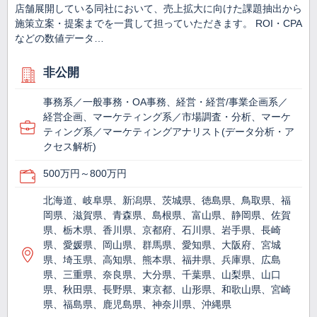
店舗展開している同社において、売上拡大に向けた課題抽出から
施策立案・提案までを一貫して担っていただきます。 ROI・CPA
などの数値データ…
非公開
事務系／一般事務・OA事務、経営・経営/事業企画系／
経営企画、マーケティング系／市場調査・分析、マーケ
ティング系／マーケティングアナリスト(データ分析・ア
クセス解析)
500万円～800万円
北海道、岐阜県、新潟県、茨城県、徳島県、鳥取県、福
岡県、滋賀県、青森県、島根県、富山県、静岡県、佐賀
県、栃木県、香川県、京都府、石川県、岩手県、長崎
県、愛媛県、岡山県、群馬県、愛知県、大阪府、宮城
県、埼玉県、高知県、熊本県、福井県、兵庫県、広島
県、三重県、奈良県、大分県、千葉県、山梨県、山口
県、秋田県、長野県、東京都、山形県、和歌山県、宮崎
県、福島県、鹿児島県、神奈川県、沖縄県