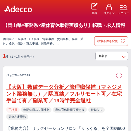
登録
ログイン
メニュー
【岡山県×事務系×産休育休取得実績あり】転職・求人情報
岡山県／一般事務・OA事務、営業事務、貿易事務、秘書・受
検索条件を変更
付、通訳・翻訳・英文事務、保険事務、 …
1
件（1～1件を表示中）
ジョブNo.862099
【大阪】数値データ分析／管理職候補（マネジメ
ント業務無し）／駅直結／フルリモート可／在宅
手当て有／副業可／19時半完全退社
正社員
年間休日120日以上
産休育休取得実績あり
転勤なし
完全在宅勤務
【業務内容】 リラクゼーションサロン「りらくる」を全国約600