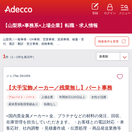
登録
ログイン
メニュー
【山梨県×事務系×上場企業】転職・求人情報
山梨県／一般事務・OA事務、営業事務、貿易事務、秘書・受
検索条件を変更
付、通訳・翻訳・英文事務、保険事務、 …
1
件（1～1件を表示中）
ジョブNo.591956
【大手宝飾メーカー／残業無し】パート事務
アルバイト・パート
上場企業
年間休日120日以上
女性が活躍
産休育休取得実績あり
転勤なし
<国内貴金属メーカー> 金、プラチナなどの材料の発注、回収、
在庫管理を担当していただきます。 ・お客様との電話対応 ・来
客応対、社内調整 ・見積書作成 ・伝票処理 ・商品発送業務等