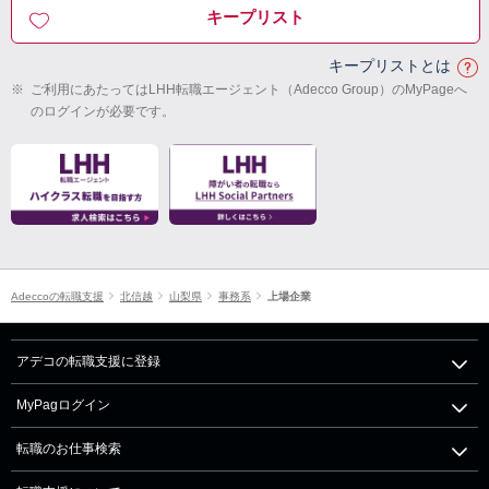
キープリスト
キープリストとは
※
ご利用にあたってはLHH転職エージェント（Adecco Group）のMyPageへ
のログインが必要です。
Adeccoの転職支援
北信越
山梨県
事務系
上場企業
アデコの転職支援に登録
MyPagログイン
転職のお仕事検索