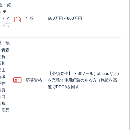
営・経
ケティ
ケティ
年収
500万円～800万円
ト(デ
県、徳
、青森
佐賀
石川
岡山
【必須要件】 ・BIツール(Tableauなど)
宮城
応募資格
を業務で使⽤経験のある方（施策を高
福井
速でPDCAを回す…
奈良
山口
山形
、鹿児