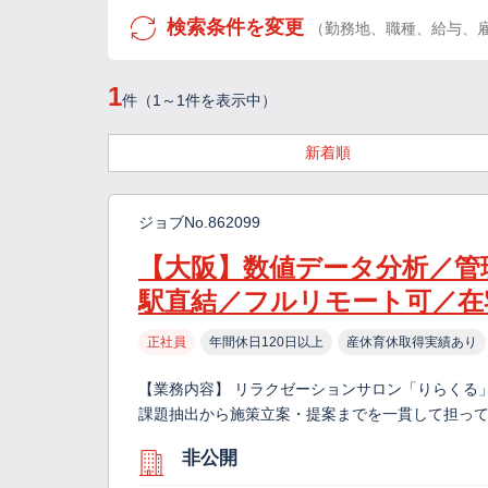
検索条件を変更
（勤務地、職種、給与、
1
件（1～1件を表示中）
新着順
ジョブNo.862099
【大阪】数値データ分析／管
駅直結／フルリモート可／在
正社員
年間休日120日以上
産休育休取得実績あり
【業務内容】 リラクゼーションサロン「りらくる
課題抽出から施策立案・提案までを一貫して担ってい
非公開