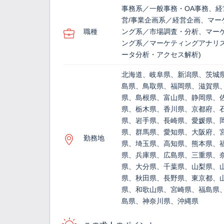
事務系／一般事務・OA事務、経
営/事業企画系／経営企画、マー
職種
ング系／市場調査・分析、マー
ング系／マーケティングアナリス
ータ分析・アクセス解析)
北海道、岐阜県、新潟県、茨城
島県、鳥取県、福岡県、滋賀県
県、島根県、富山県、静岡県、
県、栃木県、香川県、京都府、
県、岩手県、長崎県、愛媛県、
県、群馬県、愛知県、大阪府、
勤務地
県、埼玉県、高知県、熊本県、
県、兵庫県、広島県、三重県、
県、大分県、千葉県、山梨県、
県、秋田県、長野県、東京都、
県、和歌山県、宮崎県、福島県
島県、神奈川県、沖縄県