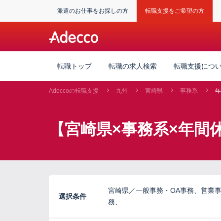
派遣のお仕事をお探しの方
転職支援をご希望の方
転職トップ
転職の求人検索
転職支援につ
Adeccoの転職支援
九州
宮崎県
事務系
年
【宮崎県×事務系×年間
宮崎県／一般事務・OA事務、営業
選択条件
務、 …