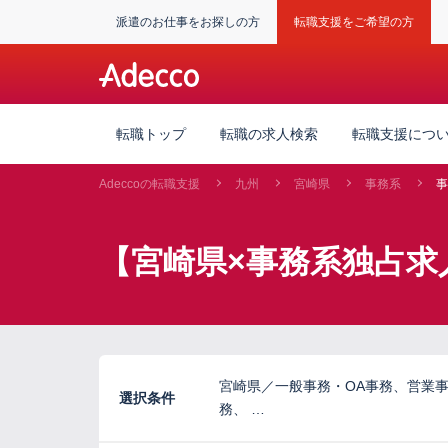
派遣のお仕事をお探しの方
転職支援をご希望の方
転職トップ
転職の求人検索
転職支援につ
Adeccoの転職支援
九州
宮崎県
事務系
事
【宮崎県×事務系独占求
宮崎県／一般事務・OA事務、営業
選択条件
務、 …