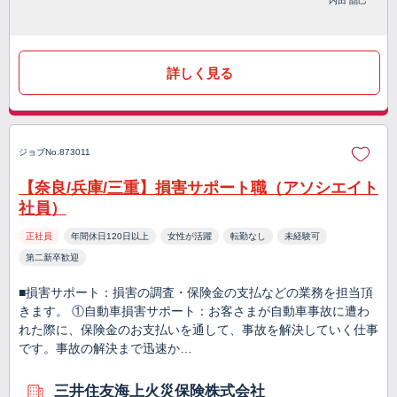
内田 晶己
詳しく見る
ジョブNo.873011
【奈良/兵庫/三重】損害サポート職（アソシエイト
社員）
正社員
年間休日120日以上
女性が活躍
転勤なし
未経験可
第二新卒歓迎
■損害サポート：損害の調査・保険金の支払などの業務を担当頂
きます。 ①自動車損害サポート：お客さまが自動車事故に遭わ
れた際に、保険金のお支払いを通して、事故を解決していく仕事
です。事故の解決まで迅速か…
三井住友海上火災保険株式会社