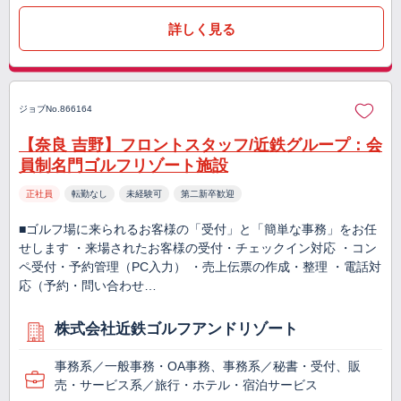
詳しく見る
ジョブNo.866164
【奈良 吉野】フロントスタッフ/近鉄グループ：会
員制名門ゴルフリゾート施設
正社員
転勤なし
未経験可
第二新卒歓迎
■ゴルフ場に来られるお客様の「受付」と「簡単な事務」をお任
せします ・来場されたお客様の受付・チェックイン対応 ・コン
ペ受付・予約管理（PC入力） ・売上伝票の作成・整理 ・電話対
応（予約・問い合わせ…
株式会社近鉄ゴルフアンドリゾート
事務系／一般事務・OA事務、事務系／秘書・受付、販
売・サービス系／旅行・ホテル・宿泊サービス