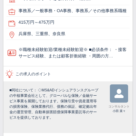
事務系／一般事務・OA事務、事務系／その他事務系職種
415万円～475万円
兵庫県、三重県、奈良県
※職種未経験歓迎/業種未経験歓迎※ ■必須条件： ・接客
サービス経験、または顧客折衝経験 ・周囲の方…
この求人のポイント
■同社について： ◇MS&ADインシュアランスグループ
の中核事業会社として、グローバルな保険／金融サー
ビス事業を展開しております。保険引受や資産運用等
の損害保険、保険業務代行、債務の保証、確定拠出年
コンサルタント
小田 菜々
金の運営管理、自動車損害賠償保障事業委託等のサー
ビスを提供しております。