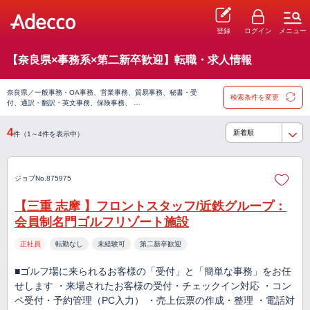
登録
ログイン
メニュー
【奈良県×事務系×第二新卒歓迎】転職・求人情報
奈良県／一般事務・OA事務、営業事務、貿易事務、秘書・受
検索条件を変更
付、通訳・翻訳・英文事務、保険事務、 …
4
件（1～4件を表示中）
ジョブNo.875975
【三重 志摩 】フロントスタッフ/近鉄グループ：
会員制名門ゴルフリゾート施設
正社員
転勤なし
未経験可
第二新卒歓迎
■ゴルフ場に来られるお客様の「受付」と「簡単な事務」をお任
せします ・来場されたお客様の受付・チェックイン対応 ・コン
ペ受付・予約管理（PC入力） ・売上伝票の作成・整理 ・電話対