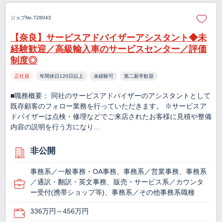
ジョブNo.728043
【奈良】サービスアドバイザーアシスタント◆未
経験歓迎／高級輸入車のサービスセンター／評価
制度◎
正社員
年間休日120日以上
未経験可
第二新卒歓迎
■職務概要： 同社のサービスアドバイザーのアシスタントとして
既存顧客のフォロー業務を行っていただきます。 ※サービスア
ドバイザーは点検・修理などでご来店されたお客様に見積や整備
内容の説明を行う方になり…
非公開
事務系／一般事務・OA事務、事務系／営業事務、事務系
／通訳・翻訳・英文事務、販売・サービス系／カウンタ
ー受付(携帯ショップ等)、事務系／その他事務系職種
336万円～456万円