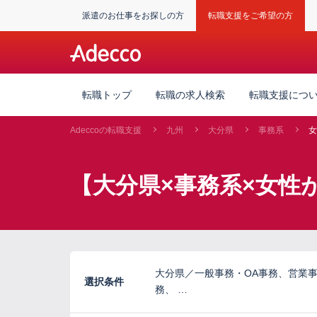
派遣のお仕事をお探しの方
転職支援をご希望の方
転職トップ
転職の求人検索
転職支援につ
Adeccoの転職支援
九州
大分県
事務系
女
【大分県×事務系×女性
大分県／一般事務・OA事務、営業
選択条件
務、 …