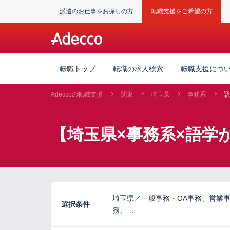
派遣のお仕事をお探しの方
転職支援をご希望の方
転職トップ
転職の求人検索
転職支援につ
Adeccoの転職支援
関東
埼玉県
事務系
語
【埼玉県×事務系×語学
埼玉県／一般事務・OA事務、営業
選択条件
務、 …