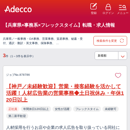
登録
ログイン
メニュー
【兵庫県×事務系×フレックスタイム】転職・求人情報
兵庫県／一般事務・OA事務、営業事務、貿易事務、秘書・受
検索条件を変更
付、通訳・翻訳・英文事務、保険事務、 …
3
件（1～3件を表示中）
ジョブNo.878786
【神戸／未経験歓迎】営業・接客経験を活かして
活躍！人材広告業の営業事務◆土日祝休み・年休1
20日以上
正社員
年間休日120日以上
女性が活躍
フレックスタイム
未経験可
第二新卒歓迎
人材採用を行うお店や企業の求人広告を取り扱っている同社に