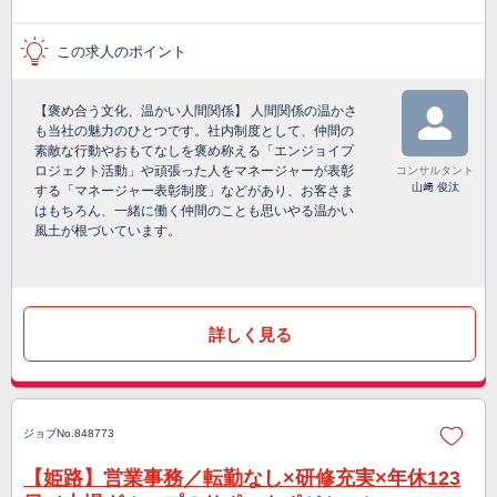
この求人のポイント
【褒め合う文化、温かい人間関係】 人間関係の温かさ
も当社の魅力のひとつです。社内制度として、仲間の
素敵な行動やおもてなしを褒め称える「エンジョイプ
ロジェクト活動」や頑張った人をマネージャーが表彰
コンサルタント
山﨑 俊汰
する「マネージャー表彰制度」などがあり、お客さま
はもちろん、一緒に働く仲間のことも思いやる温かい
風土が根づいています。
詳しく見る
ジョブNo.848773
【姫路】営業事務／転勤なし×研修充実×年休123