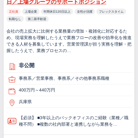
日／上場グループのサポートポジション
正社員
上場企業
年間休日120日以上
女性が活躍
フレックスタイム
転勤なし
第二新卒歓迎
会社の売上拡大に比例する業務量の増加・複雑化に対応するた
め、現場実務を理解したうえで業務フローの改善や効率化を推進
できる人材を募集しています。営業管理課が担う実務を理解・把
握したうえで、業務プロセスの…
非公開
事務系／営業事務、事務系／その他事務系職種
400万円～440万円
兵庫県
【必須】 ■3年以上のバックオフィスのご経験（業種／職
種不問） ■複数の社内部署と連携しながら業務を…