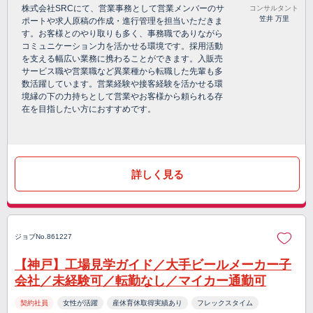
株式会社SRCにて、営業事務として営業メンバーのサ
コンサルタント
笠井 万里
ポートや求人原稿の作成・進行管理を担当いただきま
す。お客様とのやり取りも多く、事務職でありながら
コミュニケーション力を活かせる環境です。採用活動
を支える幅広い業務に携わることができます。入販売
サービス職や営業職など異業種から転職した先輩も多
数活躍しています。営業経験や接客経験を活かせる環
境縁の下の力持ちとして営業やお客様から頼られる存
在を目指したい方におすすめです。
詳しく見る
ジョブNo.861227
【神戸】工場見学ガイド／大手ビールメーカー子
会社／未経験可／転勤なし／マイカー通勤可
契約社員
女性が活躍
産休育休取得実績あり
フレックスタイム