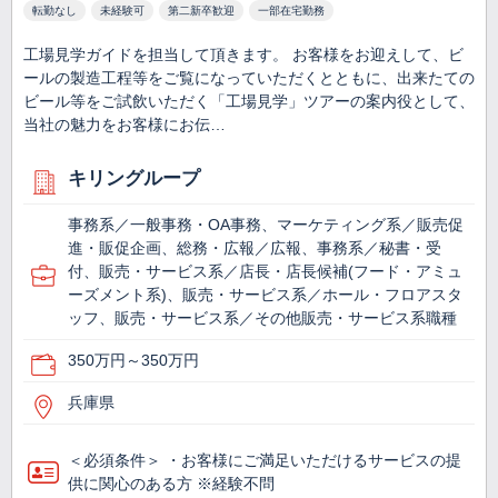
転勤なし
未経験可
第二新卒歓迎
一部在宅勤務
工場見学ガイドを担当して頂きます。 お客様をお迎えして、ビ
ールの製造工程等をご覧になっていただくとともに、出来たての
ビール等をご試飲いただく「工場見学」ツアーの案内役として、
当社の魅力をお客様にお伝…
キリングループ
事務系／一般事務・OA事務、マーケティング系／販売促
進・販促企画、総務・広報／広報、事務系／秘書・受
付、販売・サービス系／店長・店長候補(フード・アミュ
ーズメント系)、販売・サービス系／ホール・フロアスタ
ッフ、販売・サービス系／その他販売・サービス系職種
350万円～350万円
兵庫県
＜必須条件＞ ・お客様にご満足いただけるサービスの提
供に関心のある方 ※経験不問