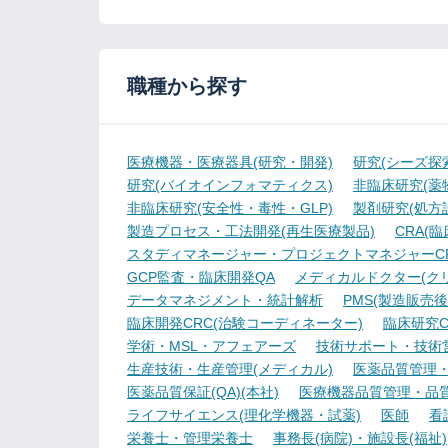
職種から探す
医療機器・医療器具(研究・開発)
研究(シーズ探
研究(バイオインフォマティクス)
非臨床研究(薬物
非臨床研究(安全性・毒性・GLP)
製剤研究(処方
製造プロセス・工法開発(再生医療製品)
CRA(
スタディマネージャー・プロジェクトマネジャーCR
GCP監査・臨床開発QA
メディカルドクター(ク
データマネジメント・統計解析
PMS(製造販売後
臨床開発CRC(治験コーディネーター)
臨床研究C
学術・MSL・アフェアーズ
技術サポート・技術
生産技術・生産管理(メディカル)
医薬品質管理・試
医薬品質保証(QA)(本社)
医療機器品質管理・品質保
ライフサイエンス(理化学機器・試薬)
医師
看
栄養士・管理栄養士
事務長(病院)・施設長(福祉)