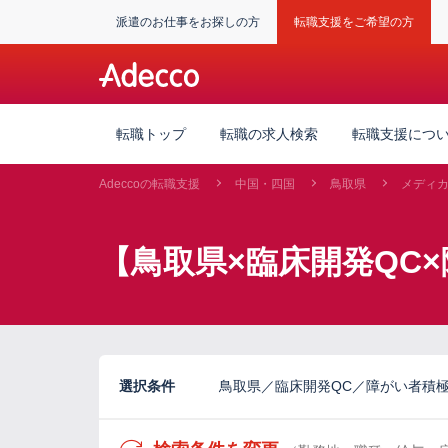
派遣のお仕事をお探しの方
転職支援をご希望の方
転職トップ
転職の求人検索
転職支援につ
Adeccoの転職支援
中国・四国
鳥取県
メディ
【鳥取県×臨床開発QC
選択条件
鳥取県／臨床開発QC／障がい者積