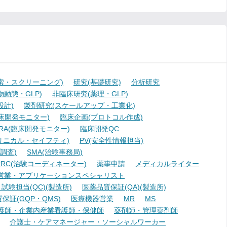
索・スクリーニング)
研究(基礎研究)
分析研究
動態・GLP)
非臨床研究(薬理・GLP)
設計)
製剤研究(スケールアップ・工業化)
臨床開発モニター)
臨床企画(プロトコル作成)
A(臨床開発モニター)
臨床開発QC
リニカル・セイフティ)
PV(安全性情報担当)
調査)
SMA(治験事務局)
RC(治験コーディネーター)
薬事申請
メディカルライター
営業・アプリケーションスペシャリスト
験担当(QC)(製造所)
医薬品質保証(QA)(製造所)
証(GQP・QMS)
医療機器営業
MR
MS
護師・企業内産業看護師・保健師
薬剤師・管理薬剤師
介護士・ケアマネージャー・ソーシャルワーカー