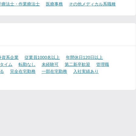
学療法士・作業療法士
医療事務
その他メディカル系職種
外資系企業
従業員1000名以上
年間休日120日以上
タイム
転勤なし
未経験可
第二新卒歓迎
管理職
る
完全在宅勤務
一部在宅勤務
入社実績あり