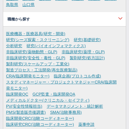
鳥取県
山口県
職種から探す
医療機器・医療器具(研究・開発)
研究(シーズ探索・スクリーニング)
研究(基礎研究)
分析研究
研究(バイオインフォマティクス)
非臨床研究(薬物動態・GLP)
非臨床研究(薬理・GLP)
非臨床研究(安全性・毒性・GLP)
製剤研究(処方設計)
製剤研究(スケールアップ・工業化)
製造プロセス・工法開発(再生医療製品)
CRA(臨床開発モニター)
臨床企画(プロトコル作成)
スタディマネージャー・プロジェクトマネジャーCRA(臨床開
発モニター)
臨床開発QC
GCP監査・臨床開発QA
メディカルドクター(クリニカル・セイフティ)
PV(安全性情報担当)
データマネジメント・統計解析
PMS(製造販売後調査)
SMA(治験事務局)
臨床開発CRC(治験コーディネーター)
臨床研究CRC(治験コーディネーター)
薬事申請