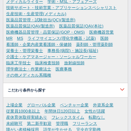
メディカルライター
学術・MSL・アフェアーズ
技術サポート・技術営業・アプリケーションスペシャリスト
生産技術・生産管理(メディカル)
医薬品質管理・試験担当(QC)(製造所)
医薬品質保証(QA)(製造所)
医薬品質保証(QA)(本社)
医療機器品質管理・品質保証(GQP・QMS)
医療機器営業
MR
MS
ライフサイエンス(理化学機器・試薬)
医師
看護師・企業内産業看護師・保健師
薬剤師・管理薬剤師
栄養士・管理栄養士
事務長(病院)・施設長(福祉)
介護士・ケアマネージャー・ソーシャルワーカー
臨床工学技士
臨床検査技師
放射線技師
理学療法士・作業療法士
医療事務
その他メディカル系職種
こだわり条件から探す
上場企業
グローバル企業
ベンチャー企業
外資系企業
従業員1000名以上
年間休日120日以上
女性が活躍
産休育休取得実績あり
フレックスタイム
転勤なし
未経験可
第二新卒歓迎
管理職
フリーランス
障がい者積極採用
語学が生かせる
完全在宅勤務