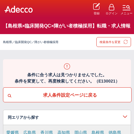
登録
ログイン
メニュー
【島根県×臨床開発QC×障がい者積極採用】転職・求人情報
島根県／臨床開発QC／障がい者積極採用
検索条件を変更
条件に合う求人は見つかりませんでした。
条件を変更して、再度検索してください。（E130021）
求人条件設定ページに戻る
同エリアから探す
愛媛県
広島県
香川県
高知県
岡山県
島根県
徳島県