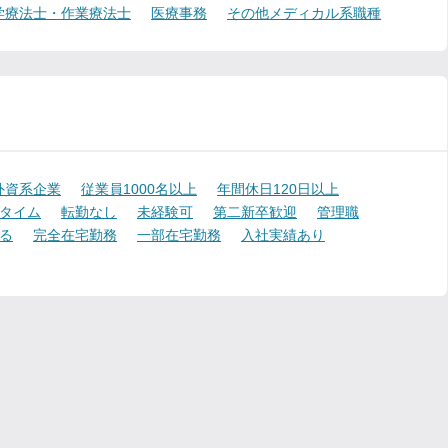
学療法士・作業療法士
医療事務
その他メディカル系職種
外資系企業
従業員1000名以上
年間休日120日以上
タイム
転勤なし
未経験可
第二新卒歓迎
管理職
る
完全在宅勤務
一部在宅勤務
入社実績あり