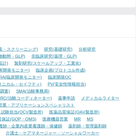
索・スクリーニング)
研究(基礎研究)
分析研究
動態・GLP)
非臨床研究(薬理・GLP)
設計)
製剤研究(スケールアップ・工業化)
臨床開発モニター)
臨床企画(プロトコル作成)
A(臨床開発モニター)
臨床開発QC
リニカル・セイフティ)
PV(安全性情報担当)
調査)
SMA(治験事務局)
RC(治験コーディネーター)
薬事申請
メディカルライター
営業・アプリケーションスペシャリスト
験担当(QC)(製造所)
医薬品質保証(QA)(製造所)
証(GQP・QMS)
医療機器営業
MR
MS
護師・企業内産業看護師・保健師
薬剤師・管理薬剤師
介護士・ケアマネージャー・ソーシャルワーカー