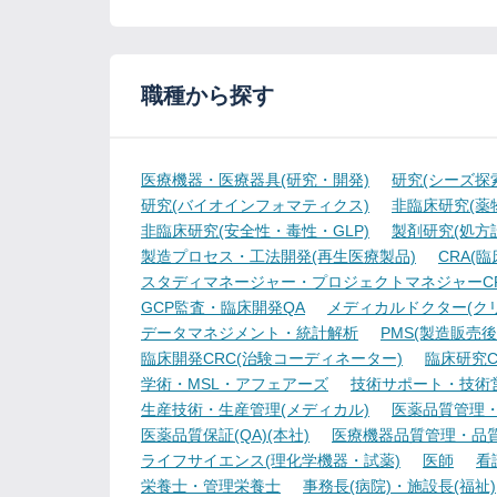
職種から探す
医療機器・医療器具(研究・開発)
研究(シーズ探
研究(バイオインフォマティクス)
非臨床研究(薬物
非臨床研究(安全性・毒性・GLP)
製剤研究(処方
製造プロセス・工法開発(再生医療製品)
CRA(
スタディマネージャー・プロジェクトマネジャーCR
GCP監査・臨床開発QA
メディカルドクター(ク
データマネジメント・統計解析
PMS(製造販売後
臨床開発CRC(治験コーディネーター)
臨床研究C
学術・MSL・アフェアーズ
技術サポート・技術
生産技術・生産管理(メディカル)
医薬品質管理・試
医薬品質保証(QA)(本社)
医療機器品質管理・品質保
ライフサイエンス(理化学機器・試薬)
医師
看
栄養士・管理栄養士
事務長(病院)・施設長(福祉)