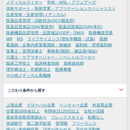
メディカルライター
学術・MSL・アフェアーズ
技術サポート・技術営業・アプリケーションスペシャリスト
生産技術・生産管理(メディカル)
医薬品質管理・試験担当(QC)(製造所)
医薬品質保証(QA)(製造所)
医薬品質保証(QA)(本社)
医療機器品質管理・品質保証(GQP・QMS)
医療機器営業
MR
MS
ライフサイエンス(理化学機器・試薬)
医師
看護師・企業内産業看護師・保健師
薬剤師・管理薬剤師
栄養士・管理栄養士
事務長(病院)・施設長(福祉)
介護士・ケアマネージャー・ソーシャルワーカー
臨床工学技士
臨床検査技師
放射線技師
理学療法士・作業療法士
医療事務
その他メディカル系職種
こだわり条件から探す
上場企業
グローバル企業
ベンチャー企業
外資系企業
従業員1000名以上
年間休日120日以上
女性が活躍
産休育休取得実績あり
フレックスタイム
転勤なし
未経験可
第二新卒歓迎
管理職
フリーランス
障がい者積極採用
語学が生かせる
完全在宅勤務