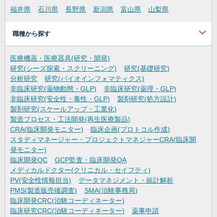
福井県
石川県
長野県
新潟県
富山県
山梨県
職種から探す
医療機器・医療器具(研究・開発)
研究(シーズ探索・スクリーニング)
研究(基礎研究)
分析研究
研究(バイオインフォマティクス)
非臨床研究(薬物動態・GLP)
非臨床研究(薬理・GLP)
非臨床研究(安全性・毒性・GLP)
製剤研究(処方設計)
製剤研究(スケールアップ・工業化)
製造プロセス・工法開発(再生医療製品)
CRA(臨床開発モニター)
臨床企画(プロトコル作成)
スタディマネージャー・プロジェクトマネジャーCRA(臨床開
発モニター)
臨床開発QC
GCP監査・臨床開発QA
メディカルドクター(クリニカル・セイフティ)
PV(安全性情報担当)
データマネジメント・統計解析
PMS(製造販売後調査)
SMA(治験事務局)
臨床開発CRC(治験コーディネーター)
臨床研究CRC(治験コーディネーター)
薬事申請