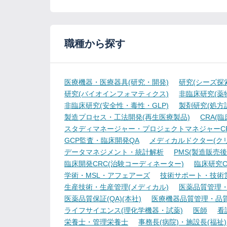
職種から探す
医療機器・医療器具(研究・開発)
研究(シーズ探
研究(バイオインフォマティクス)
非臨床研究(薬物
非臨床研究(安全性・毒性・GLP)
製剤研究(処方
製造プロセス・工法開発(再生医療製品)
CRA(
スタディマネージャー・プロジェクトマネジャーCR
GCP監査・臨床開発QA
メディカルドクター(ク
データマネジメント・統計解析
PMS(製造販売後
臨床開発CRC(治験コーディネーター)
臨床研究C
学術・MSL・アフェアーズ
技術サポート・技術
生産技術・生産管理(メディカル)
医薬品質管理・試
医薬品質保証(QA)(本社)
医療機器品質管理・品質保
ライフサイエンス(理化学機器・試薬)
医師
看
栄養士・管理栄養士
事務長(病院)・施設長(福祉)