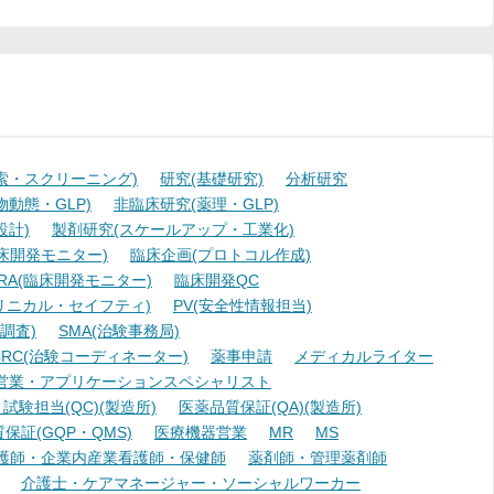
索・スクリーニング)
研究(基礎研究)
分析研究
動態・GLP)
非臨床研究(薬理・GLP)
設計)
製剤研究(スケールアップ・工業化)
臨床開発モニター)
臨床企画(プロトコル作成)
A(臨床開発モニター)
臨床開発QC
リニカル・セイフティ)
PV(安全性情報担当)
調査)
SMA(治験事務局)
RC(治験コーディネーター)
薬事申請
メディカルライター
営業・アプリケーションスペシャリスト
験担当(QC)(製造所)
医薬品質保証(QA)(製造所)
証(GQP・QMS)
医療機器営業
MR
MS
護師・企業内産業看護師・保健師
薬剤師・管理薬剤師
介護士・ケアマネージャー・ソーシャルワーカー