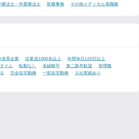
学療法士・作業療法士
医療事務
その他メディカル系職種
外資系企業
従業員1000名以上
年間休日120日以上
タイム
転勤なし
未経験可
第二新卒歓迎
管理職
る
完全在宅勤務
一部在宅勤務
入社実績あり