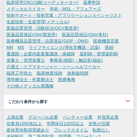
臨床研究CRC(治験コーディネーター)
薬事申請
メディカルライター
学術・MSL・アフェアーズ
技術サポート・技術営業・アプリケーションスペシャリスト
生産技術・生産管理(メディカル)
医薬品質管理・試験担当(QC)(製造所)
医薬品質保証(QA)(製造所)
医薬品質保証(QA)(本社)
医療機器品質管理・品質保証(GQP・QMS)
医療機器営業
MR
MS
ライフサイエンス(理化学機器・試薬)
医師
看護師・企業内産業看護師・保健師
薬剤師・管理薬剤師
栄養士・管理栄養士
事務長(病院)・施設長(福祉)
介護士・ケアマネージャー・ソーシャルワーカー
臨床工学技士
臨床検査技師
放射線技師
理学療法士・作業療法士
医療事務
その他メディカル系職種
こだわり条件から探す
上場企業
グローバル企業
ベンチャー企業
外資系企業
従業員1000名以上
年間休日120日以上
女性が活躍
産休育休取得実績あり
フレックスタイム
転勤なし
未経験可
第二新卒歓迎
管理職
フリーランス