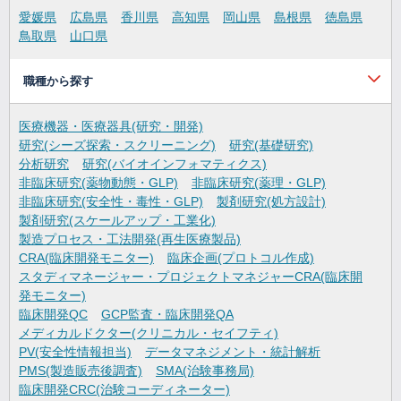
愛媛県
広島県
香川県
高知県
岡山県
島根県
徳島県
鳥取県
山口県
職種から探す
医療機器・医療器具(研究・開発)
研究(シーズ探索・スクリーニング)
研究(基礎研究)
分析研究
研究(バイオインフォマティクス)
非臨床研究(薬物動態・GLP)
非臨床研究(薬理・GLP)
非臨床研究(安全性・毒性・GLP)
製剤研究(処方設計)
製剤研究(スケールアップ・工業化)
製造プロセス・工法開発(再生医療製品)
CRA(臨床開発モニター)
臨床企画(プロトコル作成)
スタディマネージャー・プロジェクトマネジャーCRA(臨床開
発モニター)
臨床開発QC
GCP監査・臨床開発QA
メディカルドクター(クリニカル・セイフティ)
PV(安全性情報担当)
データマネジメント・統計解析
PMS(製造販売後調査)
SMA(治験事務局)
臨床開発CRC(治験コーディネーター)