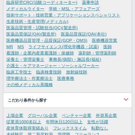
臨床研究CRC(治験コーディネーター)
薬事申請
メディカルライター
学術・MSL・アフェアーズ
技術サポート・技術営業・アプリケーションスペシャリスト
生産技術・生産管理(メディカル)
医薬品質管理・試験担当(QC)(製造所)
医薬品質保証(QA)(製造所)
医薬品質保証(QA)(本社)
医療機器品質管理・品質保証(GQP・QMS)
医療機器営業
MR
MS
ライフサイエンス(理化学機器・試薬)
医師
看護師・企業内産業看護師・保健師
薬剤師・管理薬剤師
栄養士・管理栄養士
事務長(病院)・施設長(福祉)
介護士・ケアマネージャー・ソーシャルワーカー
臨床工学技士
臨床検査技師
放射線技師
理学療法士・作業療法士
医療事務
その他メディカル系職種
こだわり条件から探す
上場企業
グローバル企業
ベンチャー企業
外資系企業
従業員1000名以上
年間休日120日以上
女性が活躍
産休育休取得実績あり
フレックスタイム
転勤なし
未経験可
第二新卒歓迎
管理職
フリーランス