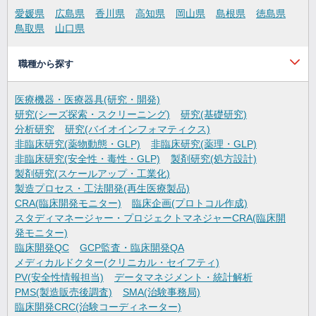
愛媛県
広島県
香川県
高知県
岡山県
島根県
徳島県
鳥取県
山口県
職種から探す
医療機器・医療器具(研究・開発)
研究(シーズ探索・スクリーニング)
研究(基礎研究)
分析研究
研究(バイオインフォマティクス)
非臨床研究(薬物動態・GLP)
非臨床研究(薬理・GLP)
非臨床研究(安全性・毒性・GLP)
製剤研究(処方設計)
製剤研究(スケールアップ・工業化)
製造プロセス・工法開発(再生医療製品)
CRA(臨床開発モニター)
臨床企画(プロトコル作成)
スタディマネージャー・プロジェクトマネジャーCRA(臨床開
発モニター)
臨床開発QC
GCP監査・臨床開発QA
メディカルドクター(クリニカル・セイフティ)
PV(安全性情報担当)
データマネジメント・統計解析
PMS(製造販売後調査)
SMA(治験事務局)
臨床開発CRC(治験コーディネーター)