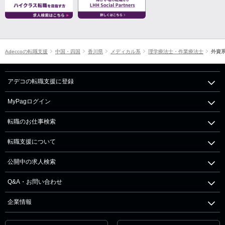
Adeccoの転職支援
中国・四国
香川県
メディカル系
理学療法士・作業療法士
外資
アデコの転職支援に登録
MyPagログイン
転職のお仕事検索
転職支援について
公開中の求人検索
Q&A・お問い合わせ
企業情報