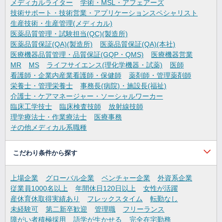
メディカルライター
学術・MSL・アフェアーズ
技術サポート・技術営業・アプリケーションスペシャリスト
生産技術・生産管理(メディカル)
医薬品質管理・試験担当(QC)(製造所)
医薬品質保証(QA)(製造所)
医薬品質保証(QA)(本社)
医療機器品質管理・品質保証(GQP・QMS)
医療機器営業
MR
MS
ライフサイエンス(理化学機器・試薬)
医師
看護師・企業内産業看護師・保健師
薬剤師・管理薬剤師
栄養士・管理栄養士
事務長(病院)・施設長(福祉)
介護士・ケアマネージャー・ソーシャルワーカー
臨床工学技士
臨床検査技師
放射線技師
理学療法士・作業療法士
医療事務
その他メディカル系職種
こだわり条件から探す
上場企業
グローバル企業
ベンチャー企業
外資系企業
従業員1000名以上
年間休日120日以上
女性が活躍
産休育休取得実績あり
フレックスタイム
転勤なし
未経験可
第二新卒歓迎
管理職
フリーランス
障がい者積極採用
語学が生かせる
完全在宅勤務