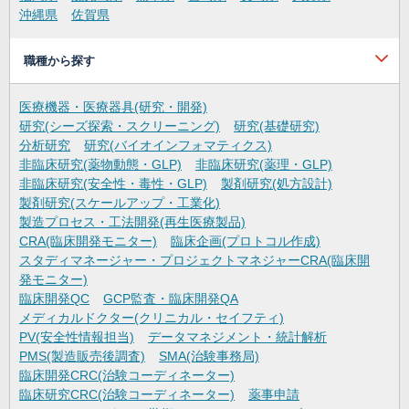
沖縄県
佐賀県
職種から探す
医療機器・医療器具(研究・開発)
研究(シーズ探索・スクリーニング)
研究(基礎研究)
分析研究
研究(バイオインフォマティクス)
非臨床研究(薬物動態・GLP)
非臨床研究(薬理・GLP)
非臨床研究(安全性・毒性・GLP)
製剤研究(処方設計)
製剤研究(スケールアップ・工業化)
製造プロセス・工法開発(再生医療製品)
CRA(臨床開発モニター)
臨床企画(プロトコル作成)
スタディマネージャー・プロジェクトマネジャーCRA(臨床開
発モニター)
臨床開発QC
GCP監査・臨床開発QA
メディカルドクター(クリニカル・セイフティ)
PV(安全性情報担当)
データマネジメント・統計解析
PMS(製造販売後調査)
SMA(治験事務局)
臨床開発CRC(治験コーディネーター)
臨床研究CRC(治験コーディネーター)
薬事申請