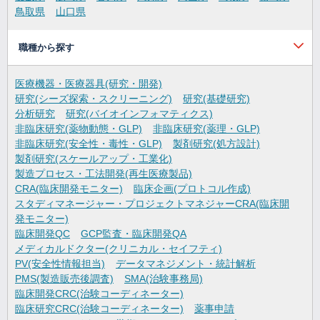
鳥取県
山口県
職種から探す
医療機器・医療器具(研究・開発)
研究(シーズ探索・スクリーニング)
研究(基礎研究)
分析研究
研究(バイオインフォマティクス)
非臨床研究(薬物動態・GLP)
非臨床研究(薬理・GLP)
非臨床研究(安全性・毒性・GLP)
製剤研究(処方設計)
製剤研究(スケールアップ・工業化)
製造プロセス・工法開発(再生医療製品)
CRA(臨床開発モニター)
臨床企画(プロトコル作成)
スタディマネージャー・プロジェクトマネジャーCRA(臨床開
発モニター)
臨床開発QC
GCP監査・臨床開発QA
メディカルドクター(クリニカル・セイフティ)
PV(安全性情報担当)
データマネジメント・統計解析
PMS(製造販売後調査)
SMA(治験事務局)
臨床開発CRC(治験コーディネーター)
臨床研究CRC(治験コーディネーター)
薬事申請