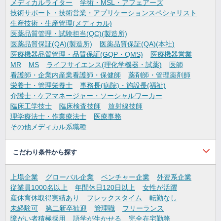
メディカルライター
学術・MSL・アフェアーズ
技術サポート・技術営業・アプリケーションスペシャリスト
生産技術・生産管理(メディカル)
医薬品質管理・試験担当(QC)(製造所)
医薬品質保証(QA)(製造所)
医薬品質保証(QA)(本社)
医療機器品質管理・品質保証(GQP・QMS)
医療機器営業
MR
MS
ライフサイエンス(理化学機器・試薬)
医師
看護師・企業内産業看護師・保健師
薬剤師・管理薬剤師
栄養士・管理栄養士
事務長(病院)・施設長(福祉)
介護士・ケアマネージャー・ソーシャルワーカー
臨床工学技士
臨床検査技師
放射線技師
理学療法士・作業療法士
医療事務
その他メディカル系職種
こだわり条件から探す
上場企業
グローバル企業
ベンチャー企業
外資系企業
従業員1000名以上
年間休日120日以上
女性が活躍
産休育休取得実績あり
フレックスタイム
転勤なし
未経験可
第二新卒歓迎
管理職
フリーランス
障がい者積極採用
語学が生かせる
完全在宅勤務