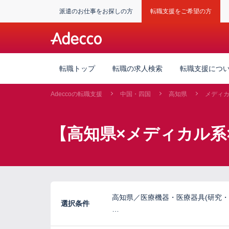
派遣のお仕事をお探しの方
転職支援をご希望の方
転職トップ
転職の求人検索
転職支援につ
Adeccoの転職支援
中国・四国
高知県
メディ
【高知県×メディカル系
高知県／医療機器・医療器具(研究・
選択条件
…