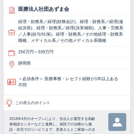
医療法人社団あずま会
経理・財務系／経理(財務会計)、経理・財務系／経理(連
結決算)、経理・財務系／経理(決算補助)、人事・労務系
／人事(給与/社保)、経理・財務系／その他経理・財務系
職種、メディカル系／その他メディカル系職種
256万円～339万円
静岡県
＜必須条件＞ 医療事務・レセプト経験が1年以上ある
不問
この求人のポイント
2018年4月のオープンにより、当法人が運営する高齢
者相談センターなどと連携し、病院での治療から施
設・在宅でのリハビリまで、患者さんとご家族へのき