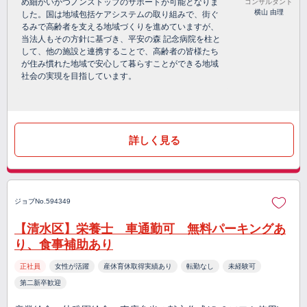
め細かいかつノンストップのサポートが可能となりま
コンサルタント
横山 由理
した。国は地域包括ケアシステムの取り組みで、街ぐ
るみで高齢者を支える地域づくりを進めていますが、
当法人もその方針に基づき、平安の森 記念病院を柱と
して、他の施設と連携することで、高齢者の皆様たち
が住み慣れた地域で安心して暮らすことができる地域
社会の実現を目指しています。
詳しく見る
ジョブNo.594349
【清水区】栄養士 車通勤可 無料パーキングあ
り、食事補助あり
正社員
女性が活躍
産休育休取得実績あり
転勤なし
未経験可
第二新卒歓迎