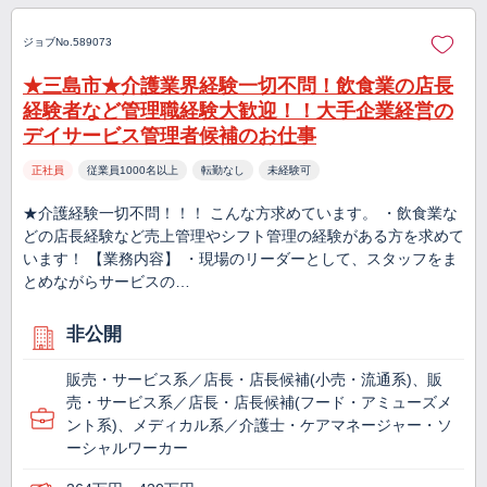
ジョブNo.589073
★三島市★介護業界経験一切不問！飲食業の店長
経験者など管理職経験大歓迎！！大手企業経営の
デイサービス管理者候補のお仕事
正社員
従業員1000名以上
転勤なし
未経験可
★介護経験一切不問！！！ こんな方求めています。 ・飲食業な
どの店長経験など売上管理やシフト管理の経験がある方を求めて
います！ 【業務内容】 ・現場のリーダーとして、スタッフをま
とめながらサービスの…
非公開
販売・サービス系／店長・店長候補(小売・流通系)、販
売・サービス系／店長・店長候補(フード・アミューズメ
ント系)、メディカル系／介護士・ケアマネージャー・ソ
ーシャルワーカー