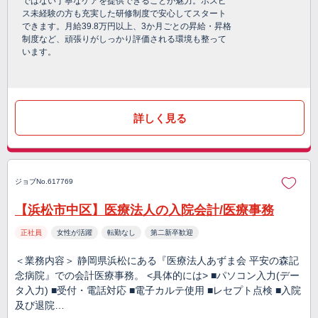
ではない丁寧なケアを提供できることが魅力。ホスピ
ス未経験の方も充実した研修制度で安心してスタート
できます。月給39.8万円以上、3か月ごとの昇給・昇格
制度など、頑張りがしっかり評価される環境も整って
います。
詳しく見る
ジョブNo.617769
【浜松市中区】医療法人の入院会計/医療事務
正社員
女性が活躍
転勤なし
第二新卒歓迎
＜業務内容＞ 静岡県浜松にある『医療法人あずま会 平安の森記
念病院』での会計医療事務。 <具体的には> ■パソコン入力(デー
タ入力) ■受付・電話対応 ■電子カルテ使用 ■レセプト点検 ■入院
及び退院…