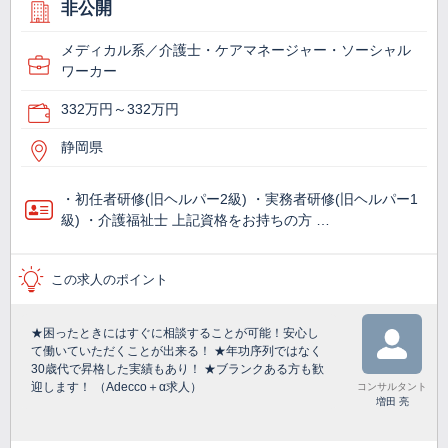
非公開
メディカル系／介護士・ケアマネージャー・ソーシャル
ワーカー
332万円～332万円
静岡県
・初任者研修(旧ヘルパー2級) ・実務者研修(旧ヘルパー1
級) ・介護福祉士 上記資格をお持ちの方 …
この求人のポイント
★困ったときにはすぐに相談することが可能！安心し
て働いていただくことが出来る！ ★年功序列ではなく
30歳代で昇格した実績もあり！ ★ブランクある方も歓
迎します！ （Adecco＋α求人）
コンサルタント
増田 亮