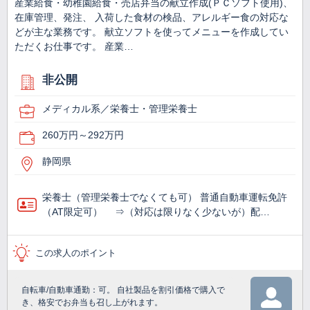
産業給食・幼稚園給食・売店弁当の献立作成(ＰＣソフト使用)、
在庫管理、発注、 入荷した食材の検品、アレルギー食の対応な
どが主な業務です。 献立ソフトを使ってメニューを作成してい
ただくお仕事です。 産業…
非公開
メディカル系／栄養士・管理栄養士
260万円～292万円
静岡県
栄養士（管理栄養士でなくても可） 普通自動車運転免許
（AT限定可） ⇒（対応は限りなく少ないが）配…
この求人のポイント
自転車/自動車通勤：可。 自社製品を割引価格で購入で
き、格安でお弁当も召し上がれます。