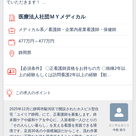
ていただきます！ …
医療法人社団ＭＹメディカル
メディカル系／看護師・企業内産業看護師・保健師
477万円～477万円
静岡県
【必須条件】 〇正看護師資格をお持ちの方 〇病棟2年以
上の経験もしくは訪問看護2年以上の経験 【歓…
この求人のポイント
2025年12月に静岡市駿河区で開設されたホスピス型住
宅「ユイリア静岡」にて、正看護師を募集します。終
末期ケアや緩和ケアを中心に、入居者様一人ひとりの
「その人らしい暮らし」を支える看護を実践できる環
コンサルタント
今枝 佑斗
境です。定員30名の小規模施設だからこそ、流れ作業