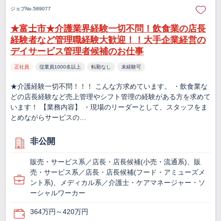
ジョブNo.589077
★富士市★介護業界経験一切不問！飲食業の店長
経験者など管理職経験大歓迎！！大手企業経営の
デイサービス管理者候補のお仕事
正社員
従業員1000名以上
転勤なし
未経験可
★介護経験一切不問！！！ こんな方求めています。 ・飲食業な
どの店長経験など売上管理やシフト管理の経験がある方を求めて
います！ 【業務内容】 ・現場のリーダーとして、スタッフをま
とめながらサービスの…
非公開
販売・サービス系／店長・店長候補(小売・流通系)、販
売・サービス系／店長・店長候補(フード・アミューズメ
ント系)、メディカル系／介護士・ケアマネージャー・ソ
ーシャルワーカー
364万円～420万円