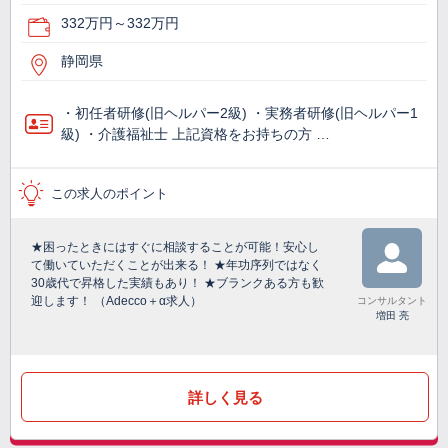
332万円～332万円
静岡県
・初任者研修(旧ヘルパー2級) ・実務者研修(旧ヘルパー1
級) ・介護福祉士 上記資格をお持ちの方 …
この求人のポイント
★困ったときにはすぐに相談することが可能！安心し
て働いていただくことが出来る！ ★年功序列ではなく
30歳代で昇格した実績もあり！ ★ブランクある方も歓
迎します！ （Adecco＋α求人）
コンサルタント
増田 亮
詳しく見る