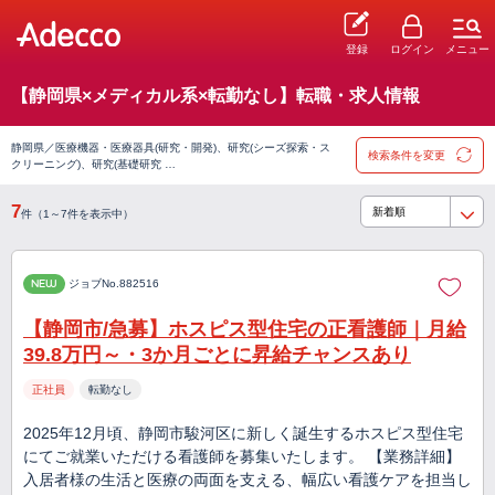
登録
ログイン
メニュー
【静岡県×メディカル系×転勤なし】転職・求人情報
静岡県／医療機器・医療器具(研究・開発)、研究(シーズ探索・ス
検索条件を変更
クリーニング)、研究(基礎研究 …
7
件（1～7件を表示中）
NEW
ジョブNo.882516
【静岡市/急募】ホスピス型住宅の正看護師｜月給
39.8万円～・3か月ごとに昇給チャンスあり
正社員
転勤なし
2025年12月頃、静岡市駿河区に新しく誕生するホスピス型住宅
にてご就業いただける看護師を募集いたします。 【業務詳細】
入居者様の生活と医療の両面を支える、幅広い看護ケアを担当し