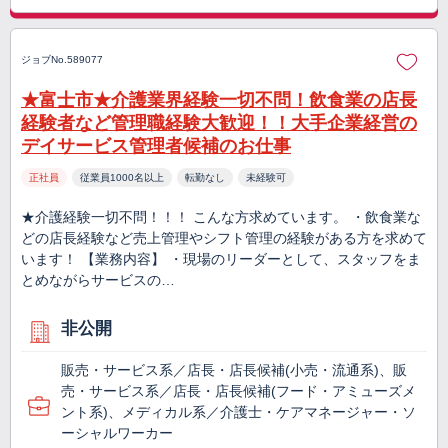
ジョブNo.589077
★富士市★介護業界経験一切不問！飲食業の店長
経験者など管理職経験大歓迎！！大手企業経営の
デイサービス管理者候補のお仕事
正社員
従業員1000名以上
転勤なし
未経験可
★介護経験一切不問！！！ こんな方求めています。 ・飲食業な
どの店長経験など売上管理やシフト管理の経験がある方を求めて
います！ 【業務内容】 ・現場のリーダーとして、スタッフをま
とめながらサービスの…
非公開
販売・サービス系／店長・店長候補(小売・流通系)、販
売・サービス系／店長・店長候補(フード・アミューズメ
ント系)、メディカル系／介護士・ケアマネージャー・ソ
ーシャルワーカー