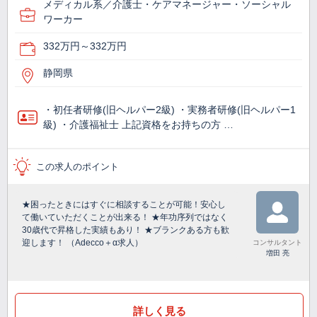
メディカル系／介護士・ケアマネージャー・ソーシャル
ワーカー
332万円～332万円
静岡県
・初任者研修(旧ヘルパー2級) ・実務者研修(旧ヘルパー1
級) ・介護福祉士 上記資格をお持ちの方 …
この求人のポイント
★困ったときにはすぐに相談することが可能！安心し
て働いていただくことが出来る！ ★年功序列ではなく
30歳代で昇格した実績もあり！ ★ブランクある方も歓
迎します！ （Adecco＋α求人）
コンサルタント
増田 亮
詳しく見る