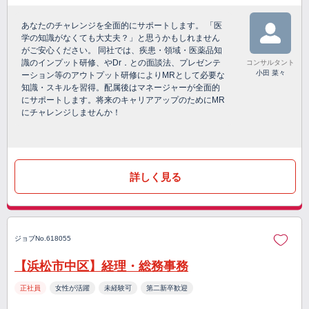
あなたのチャレンジを全面的にサポートします。 「医
学の知識がなくても大丈夫？」と思うかもしれません
がご安心ください。 同社では、疾患・領域・医薬品知
識のインプット研修、やDr．との面談法、プレゼンテ
コンサルタント
小田 菜々
ーション等のアウトプット研修によりMRとして必要な
知識・スキルを習得。配属後はマネージャーが全面的
にサポートします。将来のキャリアアップのためにMR
にチャレンジしませんか！
詳しく見る
ジョブNo.618055
【浜松市中区】経理・総務事務
正社員
女性が活躍
未経験可
第二新卒歓迎