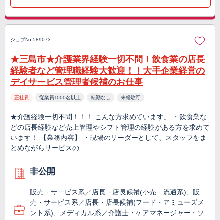
ジョブNo.589073
★三島市★介護業界経験一切不問！飲食業の店長
経験者など管理職経験大歓迎！！大手企業経営の
デイサービス管理者候補のお仕事
正社員
従業員1000名以上
転勤なし
未経験可
★介護経験一切不問！！！ こんな方求めています。 ・飲食業な
どの店長経験など売上管理やシフト管理の経験がある方を求めて
います！ 【業務内容】 ・現場のリーダーとして、スタッフをま
とめながらサービスの…
非公開
販売・サービス系／店長・店長候補(小売・流通系)、販
売・サービス系／店長・店長候補(フード・アミューズメ
ント系)、メディカル系／介護士・ケアマネージャー・ソ