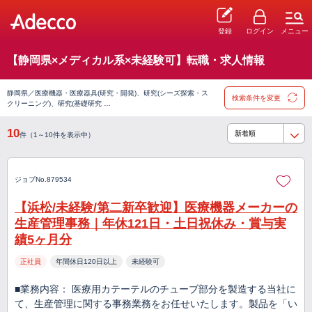
登録
ログイン
メニュー
【静岡県×メディカル系×未経験可】転職・求人情報
静岡県／医療機器・医療器具(研究・開発)、研究(シーズ探索・ス
検索条件を変更
クリーニング)、研究(基礎研究 …
10
件（1～10件を表示中）
ジョブNo.879534
【浜松/未経験/第二新卒歓迎】医療機器メーカーの
生産管理事務｜年休121日・土日祝休み・賞与実
績5ヶ月分
正社員
年間休日120日以上
未経験可
■業務内容： 医療用カテーテルのチューブ部分を製造する当社に
て、生産管理に関する事務業務をお任せいたします。製品を「い