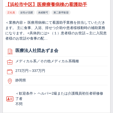
【浜松市中区】医療療養病棟の看護助手
正社員
女性が活躍
未経験可
第二新卒歓迎
＜業務内容＞ 医療用病棟にて看護助手業務を担当していただき
ます。 主に食事、入浴、排せつ介助や患者様移動時の補助業務
になります。 <具体的には> （１）患者様のお世話→主に入院患
者様のお世話や食事の配…
医療法人社団あずま会
メディカル系／その他メディカル系職種
273万円～337万円
静岡県
＜歓迎条件＞ ヘルパー2級または介護職員初任者研修修
了者
不問