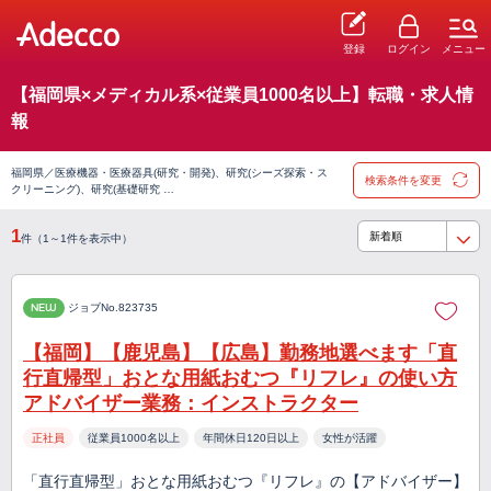
登録
ログイン
メニュー
【福岡県×メディカル系×従業員1000名以上】転職・求人情
報
福岡県／医療機器・医療器具(研究・開発)、研究(シーズ探索・ス
検索条件を変更
クリーニング)、研究(基礎研究 …
1
件（1～1件を表示中）
NEW
ジョブNo.823735
【福岡】【鹿児島】【広島】勤務地選べます「直
行直帰型」おとな用紙おむつ『リフレ』の使い方
アドバイザー業務：インストラクター
正社員
従業員1000名以上
年間休日120日以上
女性が活躍
「直行直帰型」おとな用紙おむつ『リフレ』の【アドバイザー】