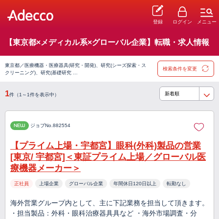
登録
ログイン
メニュー
【東京都×メディカル系×グローバル企業】転職・求人情報
東京都／医療機器・医療器具(研究・開発)、研究(シーズ探索・ス
検索条件を変更
クリーニング)、研究(基礎研究 …
1
件（1～1件を表示中）
NEW
ジョブNo.882554
【プライム上場・宇都宮】眼科(外科)製品の営業
[東京/ 宇都宮]＜東証プライム上場／グローバル医
療機器メーカー＞
正社員
上場企業
グローバル企業
年間休日120日以上
転勤なし
海外営業グループ内として、主に下記業務を担当して頂きます。
・担当製品：外科・眼科治療器具具など ・海外市場調査・分