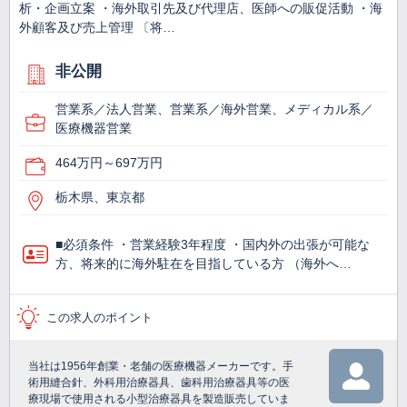
析・企画立案 ・海外取引先及び代理店、医師への販促活動 ・海
外顧客及び売上管理 〔将…
非公開
営業系／法人営業、営業系／海外営業、メディカル系／
医療機器営業
464万円～697万円
栃木県、東京都
■必須条件 ・営業経験3年程度 ・国内外の出張が可能な
方、将来的に海外駐在を目指している方 （海外へ…
この求人のポイント
当社は1956年創業・老舗の医療機器メーカーです。手
術用縫合針、外科用治療器具、歯科用治療器具等の医
療現場で使用される小型治療器具を製造販売していま