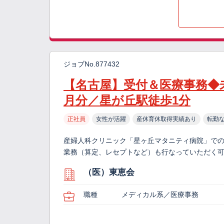
ジョブNo.877432
【名古屋】受付＆医療事務◆未
月分／星が丘駅徒歩1分
正社員
女性が活躍
産休育休取得実績あり
転勤
産婦人科クリニック「星ヶ丘マタニティ病院」での
業務（算定、レセプトなど）も行なっていただく可能
（医）東恵会
職種
メディカル系／医療事務