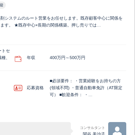
迎
調剤システムのルート営業をお任せします。既存顧客中心に関係を
ます。 ★既存中心×長期の関係構築。押し売りでは…
ートセ
職種、
年収
400万円～500万円
■必須要件： ・営業経験をお持ちの方
応募資格
(領域不問) ・普通自動車免許（AT限定
可） ■歓迎条件： ・…
コンサルタント
関谷 美沙子