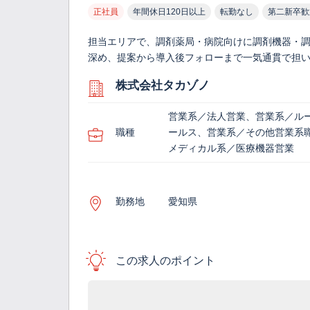
正社員
年間休日120日以上
転勤なし
第二新卒歓
担当エリアで、調剤薬局・病院向けに調剤機器・
深め、提案から導入後フォローまで一気通貫で担い
株式会社タカゾノ
営業系／法人営業、営業系／ル
職種
ールス、営業系／その他営業系
メディカル系／医療機器営業
勤務地
愛知県
この求人のポイント