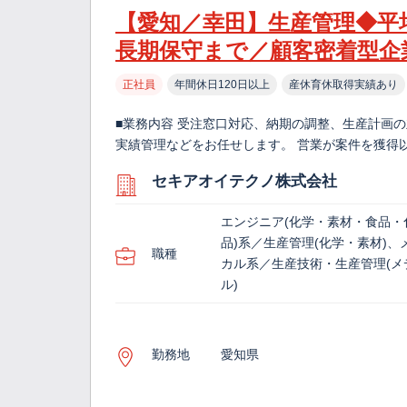
【愛知／幸田】生産管理◆平
長期保守まで／顧客密着型企
正社員
年間休日120日以上
産休育休取得実績あり
■業務内容 受注窓口対応、納期の調整、生産計画
実績管理などをお任せします。 営業が案件を獲得
セキアオイテクノ株式会社
エンジニア(化学・素材・食品・
品)系／生産管理(化学・素材)、
職種
カル系／生産技術・生産管理(メ
ル)
勤務地
愛知県