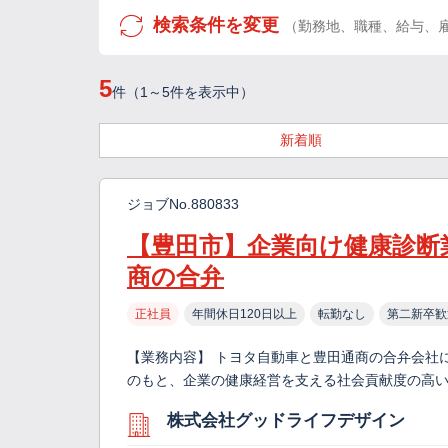
検索条件を変更
（勤務地、職種、給与、
5
件（1～5件を表示中）
新着順
ジョブNo.880833
【豊田市】企業向け健康診断
商の合弁
正社員
年間休日120日以上
転勤なし
第二新卒歓
【業務内容】 トヨタ自動車と豊田通商の合弁会社
のもと、企業の健康経営を支える社会貢献度の高い
株式会社グッドライフデザイン