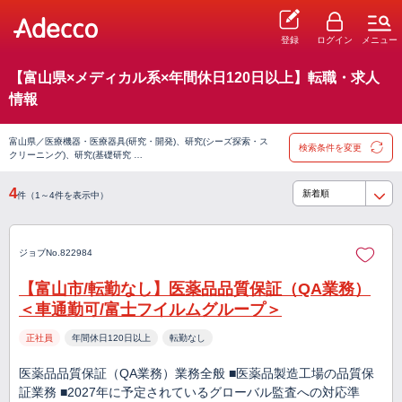
登録
ログイン
メニュー
【富山県×メディカル系×年間休日120日以上】転職・求人
情報
富山県／医療機器・医療器具(研究・開発)、研究(シーズ探索・ス
検索条件を変更
クリーニング)、研究(基礎研究 …
4
件（1～4件を表示中）
ジョブNo.822984
【富山市/転勤なし】医薬品品質保証（QA業務）
＜車通勤可/富士フイルムグループ＞
正社員
年間休日120日以上
転勤なし
医薬品品質保証（QA業務）業務全般 ■医薬品製造工場の品質保
証業務 ■2027年に予定されているグローバル監査への対応準