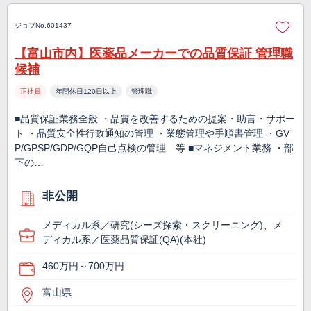
ジョブNo.601437
【富山市内】医薬品メーカーでの品質保証 管理職
候補
正社員
年間休日120日以上
管理職
■品質保証業務全般 ・品質を改善するための提案・助言・サポー
ト ・品質安全性行政通知の管理 ・業態管理や手順書管理 ・GV
P/GPSP/GDP/GQP自己点検の管理 等 ■マネジメント業務 ・部
下の…
非公開
メディカル系／研究(シーズ探索・スクリーニング)、メ
ディカル系／医薬品質保証(QA)(本社)
460万円～700万円
富山県