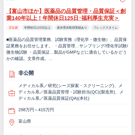
【富山市ほか】医薬品の品質管理・品質保証＜創
業140年以上！年間休日125日･福利厚生充実＞
正社員
年間休日120日以上
産休育休取得実績あり
フレックスタイム
■医薬品の品質管理業務、試験実務（理化学・微生物）、品質保
証業務をお任せします。 ・品質管理…サンプリング/理化学試験/
微生物試験 ・品質保証…製品がGMPなどに適合しているかどう
かの確認。文章作成。…
非公開
メディカル系／研究(シーズ探索・スクリーニング)、メ
ディカル系／医薬品質管理・試験担当(QC)(製造所)、メ
ディカル系／医薬品質保証(QA)(本社)
298万円～415万円
富山県