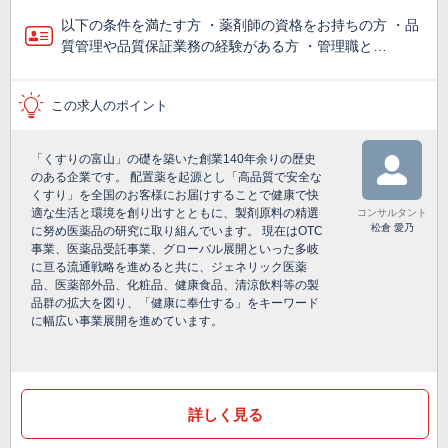
以下の条件を満たす方 ・薬剤師の資格をお持ちの方 ・品
質管理や品質保証業務の経験がある方 ・管理職と…
この求人のポイント
「くすりの富山」の礎を築いた創業140年余りの歴史
のある企業です。 配置薬を起源とし「高品質で安全な
くすり」を全国のお客様にお届けすることで健康で快
適な生活と環境を創り出すとともに、製剤原料の精選
コンサルタント
松倉 愛乃
に努め医薬品の研究に取り組んでいます。 現在はOTC
事業、医薬品受託事業、グローバル展開といった多岐
に亘る流通戦略を進めると共に、ジェネリック医薬
品、医薬部外品、化粧品、健康食品、清涼飲料等の製
品群の拡大を図り、「健康に奉仕する」をキーワード
に幅広い事業展開を進めています。
詳しく見る