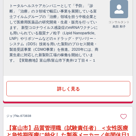
トータルヘルスケアカンパニーとして「予防」「診
断」「治療」の３領域で幅広い事業を展開している富
士フイルムグループの「治療」領域を担う中核企業と
して医療用医薬品の研究開発・生産・販売を行ってい
コンサルタント
島田 和子
ます。 新型コロナウイルス感染症のmRNAワクチンに
も用いられている脂質ナノ粒子（Lipid Nanoparticle,
LNP）やリポソームなどのｎドラッグ・デリバリー・
システム（DDS）技術を用いた製剤のプロセス開発・
製造受諾事業（CDMO事業）を推進。2020年には、商
業生産に対応した新製剤工場の稼働を開始していま
す。 【実勤務地】富山県/富山市下奥井/２丁目４－１
詳しく見る
ジョブNo.673838
【富山市】品質管理職（試験責任者） ＜女性医療
と急性期医療に特化した製薬メーカー／年間休日1