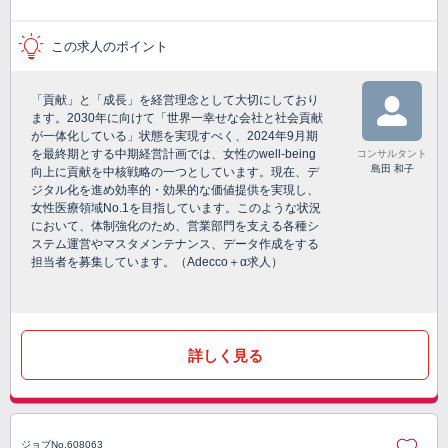
この求人のポイント
「貢献」と「成長」を経営理念として大切にしており
ます。2030年に向けて「世界一幸せな会社と社会貢献
が一体化している」状態を実現すべく、2024年9月期
を最終期とする中期経営計画では、女性のwell-being
コンサルタント
島田 和子
向上に貢献を中核戦略の一つとしています。現在、デ
ジタル化を進め効率的・効果的な価値提供を実現し、
女性医療領域No.1を目指しています。このような状況
において、体制強化のため、営業部門を支える各種シ
ステム運営やマスタメンテナンス、データ作成をする
担当者を募集しています。（Adecco＋α求人）
詳しく見る
ジョブNo.608063