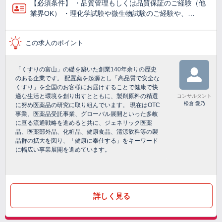
【必須条件】 ・品質管理もしくは品質保証のご経験（他
業界OK） ・理化学試験や微生物試験のご経験や、…
この求人のポイント
「くすりの富山」の礎を築いた創業140年余りの歴史
のある企業です。 配置薬を起源とし「高品質で安全な
くすり」を全国のお客様にお届けすることで健康で快
適な生活と環境を創り出すとともに、製剤原料の精選
コンサルタント
松倉 愛乃
に努め医薬品の研究に取り組んでいます。 現在はOTC
事業、医薬品受託事業、グローバル展開といった多岐
に亘る流通戦略を進めると共に、ジェネリック医薬
品、医薬部外品、化粧品、健康食品、清涼飲料等の製
品群の拡大を図り、「健康に奉仕する」をキーワード
に幅広い事業展開を進めています。
詳しく見る