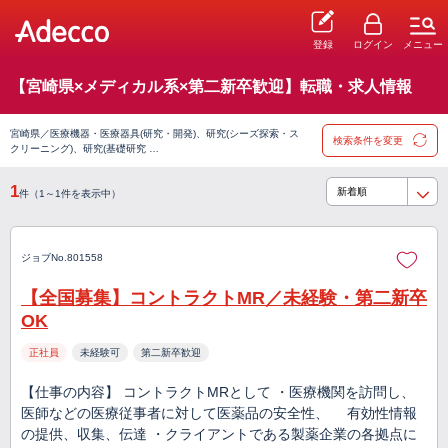
登録
ログイン
メニュー
【宮崎県×メディカル系×第二新卒歓迎】転職・求人情報
宮崎県／医療機器・医療器具(研究・開発)、研究(シーズ探索・ス
検索条件を変更
クリーニング)、研究(基礎研究 …
1
件（1～1件を表示中）
ジョブNo.801558
【全国募集】コントラクトMR／未経験・第二新卒
OK
正社員
未経験可
第二新卒歓迎
【仕事の内容】 コントラクトMRとして ・医療機関を訪問し、
医師などの医療従事者に対して医薬品の安全性、 有効性情報
の提供、収集、伝達 ・クライアントである製薬企業の各拠点に