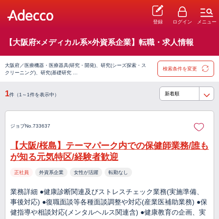
登録
ログイン
メニュー
【大阪府×メディカル系×外資系企業】転職・求人情報
大阪府／医療機器・医療器具(研究・開発)、研究(シーズ探索・ス
検索条件を変更
クリーニング)、研究(基礎研究 …
1
件（1～1件を表示中）
ジョブNo.733637
【大阪/桜島】テーマパーク内での保健師業務/誰も
が知る元気特区/経験者歓迎
正社員
外資系企業
女性が活躍
転勤なし
業務詳細 ●健康診断関連及びストレスチェック業務(実施準備、
事後対応) ●復職面談等各種面談調整や対応(産業医補助業務) ●保
健指導や相談対応(メンタルヘルス関連含) ●健康教育の企画、実