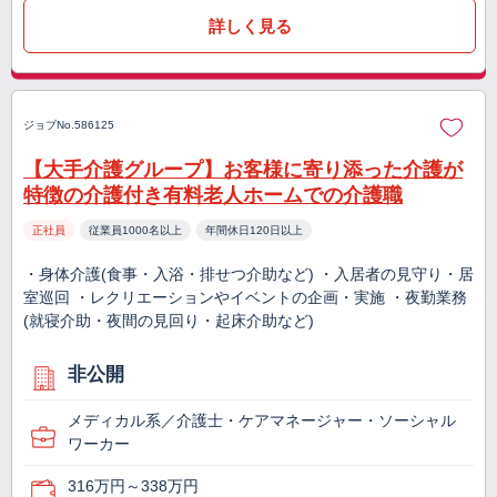
詳しく見る
ジョブNo.586125
【大手介護グループ】お客様に寄り添った介護が
特徴の介護付き有料老人ホームでの介護職
正社員
従業員1000名以上
年間休日120日以上
・身体介護(食事・入浴・排せつ介助など) ・入居者の見守り・居
室巡回 ・レクリエーションやイベントの企画・実施 ・夜勤業務
(就寝介助・夜間の見回り・起床介助など)
非公開
メディカル系／介護士・ケアマネージャー・ソーシャル
ワーカー
316万円～338万円