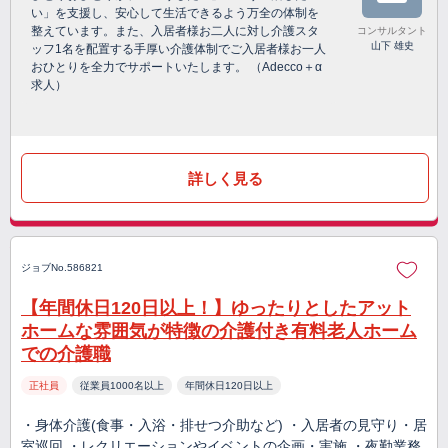
い」を支援し、安心して生活できるよう万全の体制を
整えています。また、入居者様お二人に対し介護スタ
コンサルタント
山下 雄史
ッフ1名を配置する手厚い介護体制でご入居者様お一人
おひとりを全力でサポートいたします。 （Adecco＋α
求人）
詳しく見る
ジョブNo.586821
【年間休日120日以上！】ゆったりとしたアット
ホームな雰囲気が特徴の介護付き有料老人ホーム
での介護職
正社員
従業員1000名以上
年間休日120日以上
・身体介護(食事・入浴・排せつ介助など) ・入居者の見守り・居
室巡回 ・レクリエーションやイベントの企画・実施 ・夜勤業務