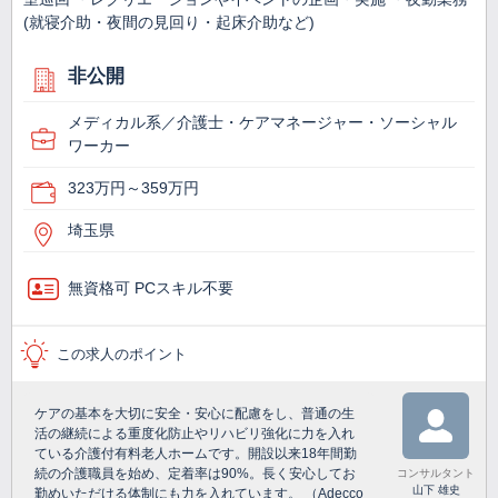
(就寝介助・夜間の見回り・起床介助など)
非公開
メディカル系／介護士・ケアマネージャー・ソーシャル
ワーカー
323万円～359万円
埼玉県
無資格可 PCスキル不要
この求人のポイント
ケアの基本を大切に安全・安心に配慮をし、普通の生
活の継続による重度化防止やリハビリ強化に力を入れ
ている介護付有料老人ホームです。開設以来18年間勤
続の介護職員を始め、定着率は90%。長く安心してお
コンサルタント
山下 雄史
勤めいただける体制にも力を入れています。 （Adecco