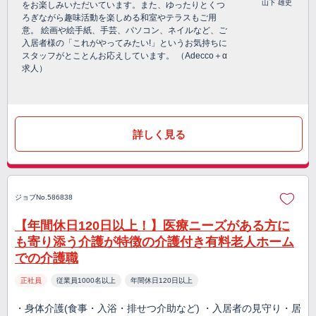
山下 雄史
をお楽しみいただいています。また、ゆったりとくつ
ろぎながら趣味活動を楽しめる和室やテラスもご用
意。 絵画や絵手紙、手芸、パソコン、ネイルなど、ご
入居者様の「これがやってみたい!」というお気持ちに
スタッフがとことんお応えしています。 （Adecco＋α
求人）
詳しく見る
ジョブNo.586838
【年間休日120日以上！】医療ニーズがある方に
も寄り添う介護が特徴の介護付き有料老人ホーム
での介護職
正社員
従業員1000名以上
年間休日120日以上
・身体介護(食事・入浴・排せつ介助など) ・入居者の見守り・居