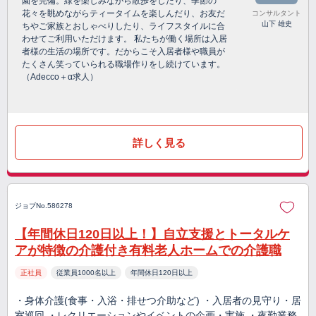
園を完備。緑を楽しみながら散歩をしたり、季節の
花々を眺めながらティータイムを楽しんだり、お友だ
コンサルタント
山下 雄史
ちやご家族とおしゃべりしたり、ライフスタイルに合
わせてご利用いただけます。 私たちが働く場所は入居
者様の生活の場所です。だからこそ入居者様や職員が
たくさん笑っていられる職場作りをし続けています。
（Adecco＋α求人）
詳しく見る
ジョブNo.586278
【年間休日120日以上！】自立支援とトータルケ
アが特徴の介護付き有料老人ホームでの介護職
正社員
従業員1000名以上
年間休日120日以上
・身体介護(食事・入浴・排せつ介助など) ・入居者の見守り・居
室巡回 ・レクリエーションやイベントの企画・実施 ・夜勤業務