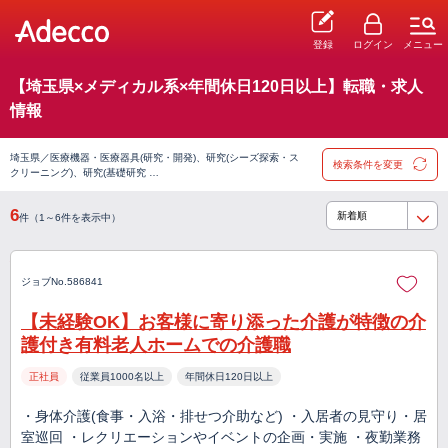
登録
ログイン
メニュー
【埼玉県×メディカル系×年間休日120日以上】転職・求人
情報
埼玉県／医療機器・医療器具(研究・開発)、研究(シーズ探索・ス
検索条件を変更
クリーニング)、研究(基礎研究 …
6
件（1～6件を表示中）
ジョブNo.586841
【未経験OK】お客様に寄り添った介護が特徴の介
護付き有料老人ホームでの介護職
正社員
従業員1000名以上
年間休日120日以上
・身体介護(食事・入浴・排せつ介助など) ・入居者の見守り・居
室巡回 ・レクリエーションやイベントの企画・実施 ・夜勤業務