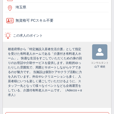
埼玉県
無資格可 PCスキル不要
この求人のポイント
都道府県から「特定施設入居者生活介護」として指定
を受けた有料老人ホームである「介護付き有料老人ホ
ーム」。 快適な生活をすごしていただくための身の回
りのお世話や介助サービスを提供します。比較的ゆっ
コンサルタント
山下 雄史
たりした雰囲気で、周囲とサポートしながらケアでき
るのが魅力です。 当施設は個別ケアやクラブ活動に力
を入れています。外出やレクリエーションも多く、入
居者様にいつも楽しく過ごしていただけるように、ス
タッフ一丸となって様々なイベントなども企画運営を
している、介護付有料老人ホームです。 （Adecco＋α
求人）