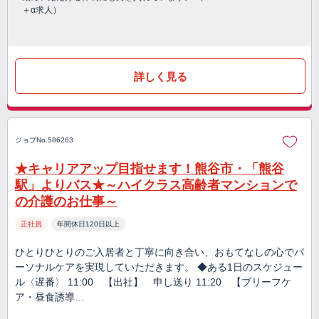
＋α求人）
詳しく見る
ジョブNo.586263
★キャリアアップ目指せます！熊谷市・「熊谷
駅」よりバス★～ハイクラス高齢者マンションで
の介護のお仕事～
正社員
年間休日120日以上
ひとりひとりのご入居者と丁寧に向き合い、おもてなしの心でパ
ーソナルケアを実現していただきます。 ◆ある1日のスケジュー
ル〈遅番〉 11:00 【出社】 申し送り 11:20 【ブリーフケ
ア・昼食誘導…