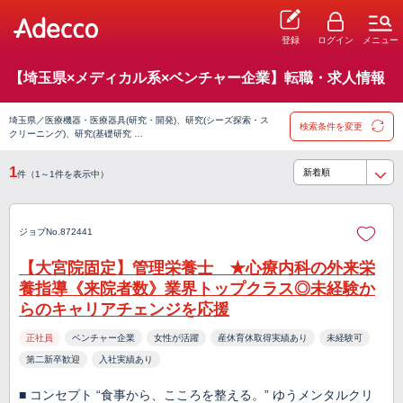
登録
ログイン
メニュー
【埼玉県×メディカル系×ベンチャー企業】転職・求人情報
埼玉県／医療機器・医療器具(研究・開発)、研究(シーズ探索・ス
検索条件を変更
クリーニング)、研究(基礎研究 …
1
件（1～1件を表示中）
ジョブNo.872441
【大宮院固定】管理栄養士 ★心療内科の外来栄
養指導《来院者数》業界トップクラス◎未経験か
らのキャリアチェンジを応援
正社員
ベンチャー企業
女性が活躍
産休育休取得実績あり
未経験可
第二新卒歓迎
入社実績あり
■ コンセプト “食事から、こころを整える。” ゆうメンタルクリ