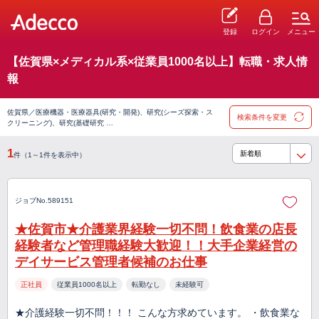
登録
ログイン
メニュー
【佐賀県×メディカル系×従業員1000名以上】転職・求人情
報
佐賀県／医療機器・医療器具(研究・開発)、研究(シーズ探索・ス
検索条件を変更
クリーニング)、研究(基礎研究 …
1
件（1～1件を表示中）
ジョブNo.589151
★佐賀市★介護業界経験一切不問！飲食業の店長
経験者など管理職経験大歓迎！！大手企業経営の
デイサービス管理者候補のお仕事
正社員
従業員1000名以上
転勤なし
未経験可
★介護経験一切不問！！！ こんな方求めています。 ・飲食業な