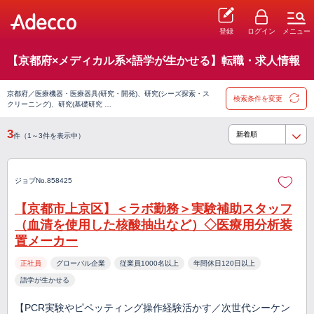
登録
ログイン
メニュー
【京都府×メディカル系×語学が生かせる】転職・求人情報
京都府／医療機器・医療器具(研究・開発)、研究(シーズ探索・ス
検索条件を変更
クリーニング)、研究(基礎研究 …
3
件（1～3件を表示中）
ジョブNo.858425
【京都市上京区】＜ラボ勤務＞実験補助スタッフ
（血清を使用した核酸抽出など）◇医療用分析装
置メーカー
正社員
グローバル企業
従業員1000名以上
年間休日120日以上
語学が生かせる
【PCR実験やピペッティング操作経験活かす／次世代シーケン