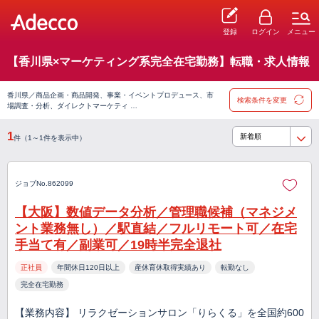
登録
ログイン
メニュー
【香川県×マーケティング系完全在宅勤務】転職・求人情報
香川県／商品企画・商品開発、事業・イベントプロデュース、市
検索条件を変更
場調査・分析、ダイレクトマーケティ …
1
件（1～1件を表示中）
ジョブNo.862099
【大阪】数値データ分析／管理職候補（マネジメ
ント業務無し）／駅直結／フルリモート可／在宅
手当て有／副業可／19時半完全退社
正社員
年間休日120日以上
産休育休取得実績あり
転勤なし
完全在宅勤務
【業務内容】 リラクゼーションサロン「りらくる」を全国約600