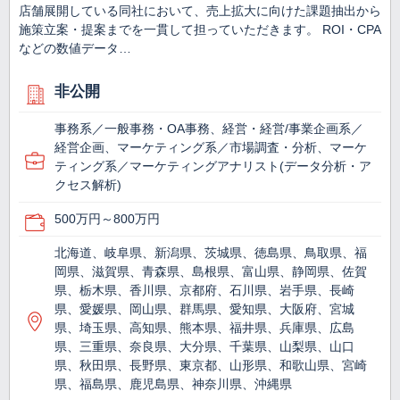
店舗展開している同社において、売上拡大に向けた課題抽出から
施策立案・提案までを一貫して担っていただきます。 ROI・CPA
などの数値データ…
非公開
事務系／一般事務・OA事務、経営・経営/事業企画系／
経営企画、マーケティング系／市場調査・分析、マーケ
ティング系／マーケティングアナリスト(データ分析・ア
クセス解析)
500万円～800万円
北海道、岐阜県、新潟県、茨城県、徳島県、鳥取県、福
岡県、滋賀県、青森県、島根県、富山県、静岡県、佐賀
県、栃木県、香川県、京都府、石川県、岩手県、長崎
県、愛媛県、岡山県、群馬県、愛知県、大阪府、宮城
県、埼玉県、高知県、熊本県、福井県、兵庫県、広島
県、三重県、奈良県、大分県、千葉県、山梨県、山口
県、秋田県、長野県、東京都、山形県、和歌山県、宮崎
県、福島県、鹿児島県、神奈川県、沖縄県