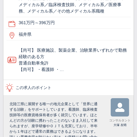
メディカル系／臨床検査技師、メディカル系／医療事
務、メディカル系／その他メディカル系職種
361万円～396万円
福井県
【尚可】 医療施設、製薬企業、治験業界いずれかで勤務
経験のある方
普通自動車免許
【尚可】 ・看護師 ・…
この求人のポイント
北陸三県に展開する唯一の地元企業として「世界に通
ずる治験」をサポートしています。看護師、臨床検査
技師等の医療資格保有者が多く就労しています。ほと
んどの方が治験に携わったことのないまま入社して来
コンサルタント
大塚 友晴
られますが、座学研修やＯＪＴも充実しており、半年
から１年ほどで通常の業務はできるようになります。