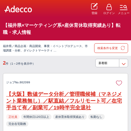
登録
ログイン
メニュー
【福井県×マーケティング系×産休育休取得実績あり】転
職・求人情報
福井県／商品企画・商品開発、事業・イベントプロデュース、市
検索条件を変更
場調査・分析、ダイレクトマーケティ …
2
件（1～2件を表示中）
ジョブNo.862099
【大阪】数値データ分析／管理職候補（マネジメ
ント業務無し）／駅直結／フルリモート可／在宅
手当て有／副業可／19時半完全退社
正社員
年間休日120日以上
産休育休取得実績あり
転勤なし
完全在宅勤務