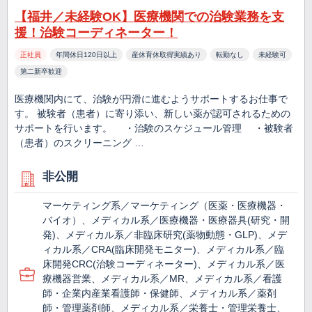
【福井／未経験OK】医療機関での治験業務を支
援！治験コーディネーター！
正社員
年間休日120日以上
産休育休取得実績あり
転勤なし
未経験可
第二新卒歓迎
医療機関内にて、治験が円滑に進むようサポートするお仕事で
す。 被験者（患者）に寄り添い、新しい薬が認可されるための
サポートを行います。 ・治験のスケジュール管理 ・被験者
（患者）のスクリーニング …
非公開
マーケティング系／マーケティング（医薬・医療機器・
バイオ）、メディカル系／医療機器・医療器具(研究・開
発)、メディカル系／非臨床研究(薬物動態・GLP)、メデ
ィカル系／CRA(臨床開発モニター)、メディカル系／臨
床開発CRC(治験コーディネーター)、メディカル系／医
療機器営業、メディカル系／MR、メディカル系／看護
師・企業内産業看護師・保健師、メディカル系／薬剤
師・管理薬剤師、メディカル系／栄養士・管理栄養士、