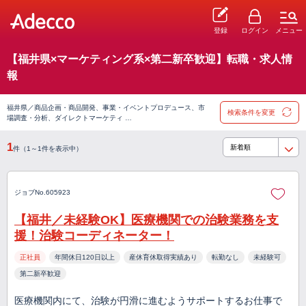
登録
ログイン
メニュー
【福井県×マーケティング系×第二新卒歓迎】転職・求人情
報
福井県／商品企画・商品開発、事業・イベントプロデュース、市
検索条件を変更
場調査・分析、ダイレクトマーケティ …
1
件（1～1件を表示中）
ジョブNo.605923
【福井／未経験OK】医療機関での治験業務を支
援！治験コーディネーター！
正社員
年間休日120日以上
産休育休取得実績あり
転勤なし
未経験可
第二新卒歓迎
医療機関内にて、治験が円滑に進むようサポートするお仕事で