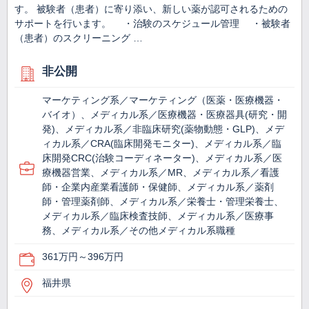
す。 被験者（患者）に寄り添い、新しい薬が認可されるための
サポートを行います。 ・治験のスケジュール管理 ・被験者
（患者）のスクリーニング …
非公開
マーケティング系／マーケティング（医薬・医療機器・
バイオ）、メディカル系／医療機器・医療器具(研究・開
発)、メディカル系／非臨床研究(薬物動態・GLP)、メデ
ィカル系／CRA(臨床開発モニター)、メディカル系／臨
床開発CRC(治験コーディネーター)、メディカル系／医
療機器営業、メディカル系／MR、メディカル系／看護
師・企業内産業看護師・保健師、メディカル系／薬剤
師・管理薬剤師、メディカル系／栄養士・管理栄養士、
メディカル系／臨床検査技師、メディカル系／医療事
務、メディカル系／その他メディカル系職種
361万円～396万円
福井県